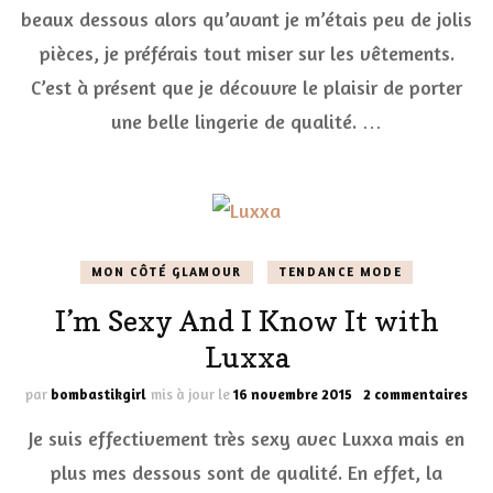
Sed
beaux dessous alors qu’avant je m’étais peu de jolis
pièces, je préférais tout miser sur les vêtements.
C’est à présent que je découvre le plaisir de porter
une belle lingerie de qualité. …
MON CÔTÉ GLAMOUR
TENDANCE MODE
I’m Sexy And I Know It with
Luxxa
sur
par
bombastikgirl
mis à jour le
16 novembre 2015
2 commentaires
I’m
Je suis effectivement très sexy avec Luxxa mais en
Sex
And
plus mes dessous sont de qualité. En effet, la
I