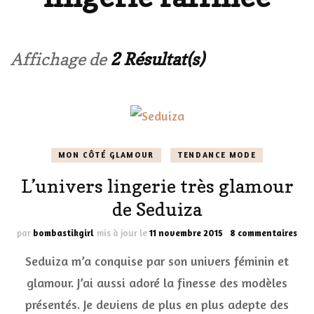
Affichage de
2 Résultat(s)
MON CÔTÉ GLAMOUR
TENDANCE MODE
L’univers lingerie très glamour
de Seduiza
sur
par
bombastikgirl
mis à jour le
11 novembre 2015
8 commentaires
L’un
Seduiza m’a conquise par son univers féminin et
ling
très
glamour. J’ai aussi adoré la finesse des modèles
gla
présentés. Je deviens de plus en plus adepte des
de