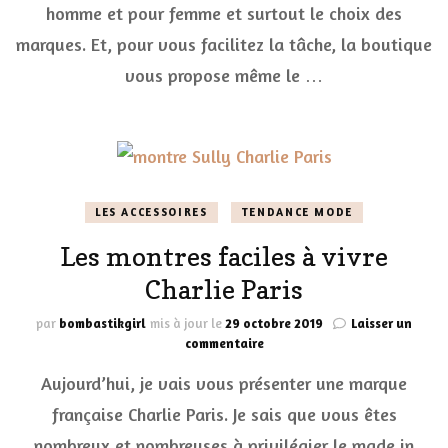
homme et pour femme et surtout le choix des
sur
la
marques. Et, pour vous facilitez la tâche, la boutique
boutique
vous propose même le …
en
ligne
Chic
Time
LES ACCESSOIRES
TENDANCE MODE
Les montres faciles à vivre
Charlie Paris
par
bombastikgirl
mis à jour le
29 octobre 2019
Laisser un
sur
commentaire
Les
Aujourd’hui, je vais vous présenter une marque
montres
faciles
française Charlie Paris. Je sais que vous êtes
à
nombreux et nombreuses à privilégier le made in
vivre