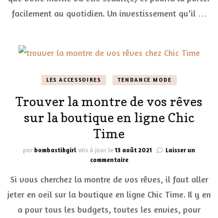
de
facilement au quotidien. Un investissement qu’il …
lux
LES ACCESSOIRES
TENDANCE MODE
Trouver la montre de vos rêves
sur la boutique en ligne Chic
Time
par
bombastikgirl
mis à jour le
13 août 2021
Laisser un
sur
commentaire
Trouver
Si vous cherchez la montre de vos rêves, il faut aller
la
montre
jeter en oeil sur la boutique en ligne Chic Time. Il y en
de
a pour tous les budgets, toutes les envies, pour
vos
rêves