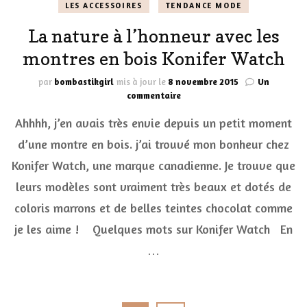
LES ACCESSOIRES
TENDANCE MODE
La nature à l’honneur avec les
montres en bois Konifer Watch
par
bombastikgirl
mis à jour le
8 novembre 2015
Un
sur
commentaire
La
Ahhhh, j’en avais très envie depuis un petit moment
nature
à
d’une montre en bois. j’ai trouvé mon bonheur chez
l’honneur
Konifer Watch, une marque canadienne. Je trouve que
avec
les
leurs modèles sont vraiment très beaux et dotés de
montres
en
coloris marrons et de belles teintes chocolat comme
bois
je les aime ! Quelques mots sur Konifer Watch En
Konifer
Watch
…