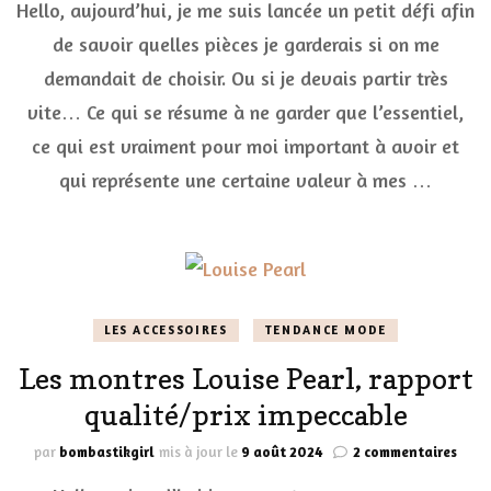
Hello, aujourd’hui, je me suis lancée un petit défi afin
je
ne
de savoir quelles pièces je garderais si on me
deva
demandait de choisir. Ou si je devais partir très
gard
que
vite… Ce qui se résume à ne garder que l’essentiel,
6
pièc
ce qui est vraiment pour moi important à avoir et
dans
qui représente une certaine valeur à mes …
mon
dres
LES ACCESSOIRES
TENDANCE MODE
Les montres Louise Pearl, rapport
qualité/prix impeccable
sur
par
bombastikgirl
mis à jour le
9 août 2024
2 commentaires
Les