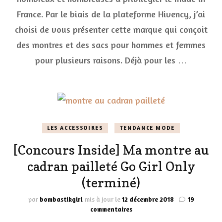
Charlie
France. Par le biais de la plateforme Hivency, j’ai
Paris
choisi de vous présenter cette marque qui conçoit
des montres et des sacs pour hommes et femmes
pour plusieurs raisons. Déjà pour les …
LES ACCESSOIRES
TENDANCE MODE
[Concours Inside] Ma montre au
cadran pailleté Go Girl Only
(terminé)
par
bombastikgirl
mis à jour le
12 décembre 2018
19
sur
commentaires
[Concours