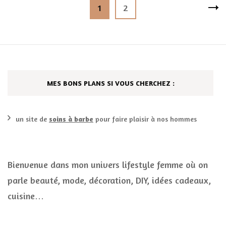
Pagination
Page
Page
1
2
des
publications
MES BONS PLANS SI VOUS CHERCHEZ :
un site de
soins à barbe
pour faire plaisir à nos hommes
Bienvenue dans mon univers lifestyle femme où on
parle beauté, mode, décoration, DIY, idées cadeaux,
cuisine…