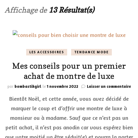
Affichage de
13 Résultat(s)
LES ACCESSOIRES
TENDANCE MODE
Mes conseils pour un premier
achat de montre de luxe
sur
par
bombastikgirl
le
1 novembre 2022
Laisser un commentaire
Mes
Bientôt Noël, et cette année, vous avez décidé de
con
pou
marquer le coup et d’offrir une montre de luxe à
un
monsieur ou à madame. Sauf que ce n’est pas un
pre
ach
petit achat, il n’est pas anodin car vous espérez bien
de
mon
que votre moitié va être séduit(e) et pourra la porter