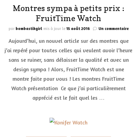
Montres sympa à petits prix :
FruitTime Watch
sur
par
bombastikgirl
mis à jour le
15 août 2016
Un commentaire
Mon
Aujourd’hui, un nouvel article sur des montres que
sym
à
j’ai repéré pour toutes celles qui veulent avoir l’heure
peti
sans se ruiner, sans délaisser la qualité et avec un
prix
:
design sympa ! Alors, FruitTime Watch est une
Frui
Wat
montre faite pour vous ! Les montres FruitTime
Watch présentation Ce que j’ai particulièrement
apprécié est le fait quel les …