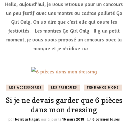
Hello, aujourd’hui, je vous retrouve pour un concours
Inside]
Ma
un peu festif avec une montre au cadran pailleté Go
montre
Girl Only. On va dire que c’est elle qui ouvre les
au
cadran
festivités. Les montres Go Girl Only Il y un petit
pailleté
Go
moment, je vous avais proposé un concours avec la
Girl
marque et je récidive car …
Only
(terminé)
LES ACCESSOIRES
LES FRINGUES
TENDANCE MODE
Si je ne devais garder que 6 pièces
dans mon dressing
sur
par
bombastikgirl
mis à jour le
16 mars 2018
6 commentaires
Si