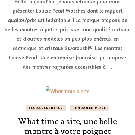
Hello, aujourd’hui je vous retrouve pour vous
mont
Loui
présenter Louise Pearl Watches dont le rapport
Pearl
qualité/prix est indéniable ! La marque propose de
rapp
quali
belles montres à petits prix avec une qualité certaine
impe
et d’autres modèles un peu plus onéreux en
céramique et cristaux Swarovski®. Les montres
Louise Pearl Une entreprise française qui propose
des montres raffinées accessibles à …
LES ACCESSOIRES
TENDANCE MODE
What time a site, une belle
montre à votre poignet