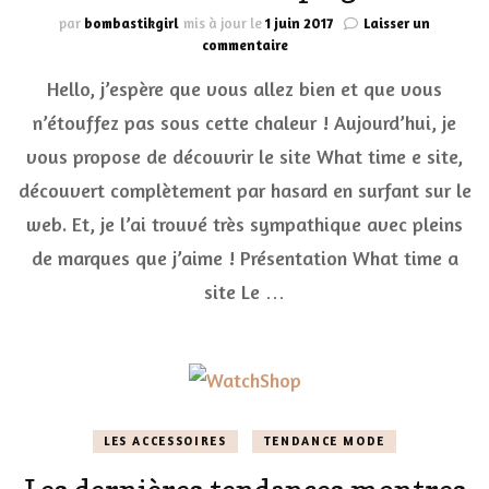
par
bombastikgirl
mis à jour le
1 juin 2017
Laisser un
sur
commentaire
What
Hello, j’espère que vous allez bien et que vous
time
a
n’étouffez pas sous cette chaleur ! Aujourd’hui, je
site,
vous propose de découvrir le site What time e site,
une
belle
découvert complètement par hasard en surfant sur le
montre
à
web. Et, je l’ai trouvé très sympathique avec pleins
votre
de marques que j’aime ! Présentation What time a
poignet
site Le …
LES ACCESSOIRES
TENDANCE MODE