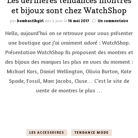
Les dernières tendances montres
et bijoux sont chez WatchShop
sur
par
bombastikgirl
mis à jour le
16 mai 2017
Un commentaire
Les
Hello, aujourd’hui on se retrouve pour vous présenter
derni
tend
une boutique que j’ai vraiment adoré : WatchShop.
mont
Présentation WatchShop Ils proposent des montres et
et
bijou
des bijoux des marques les plus en vues du moment :
sont
chez
Mickael Kors, Daniel Wellington, Olivia Burton, Kate
Watc
Spade, Fossil, Marc Jacobs, Cluse… C’est le site de
vente de montres le plus …
LES ACCESSOIRES
TENDANCE MODE