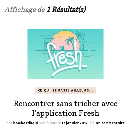
Affichage de
1 Résultat(s)
CE QUI SE PASSE AILLEURS...
Rencontrer sans tricher avec
l’application Fresh
sur
par
bombastikgirl
mis à jour le
17 janvier 2017
Un commentaire
Ren