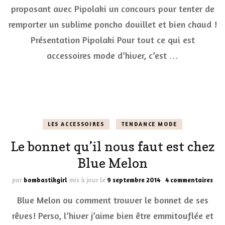
avec
proposant avec Pipolaki un concours pour tenter de
Pipol
(term
remporter un sublime poncho douillet et bien chaud !
Présentation Pipolaki Pour tout ce qui est
accessoires mode d’hiver, c’est …
LES ACCESSOIRES
TENDANCE MODE
Le bonnet qu’il nous faut est chez
Blue Melon
sur
par
bombastikgirl
mis à jour le
9 septembre 2014
4 commentaires
Le
Blue Melon ou comment trouver le bonnet de ses
bon
qu’i
rêves! Perso, l’hiver j’aime bien être emmitouflée et
nou