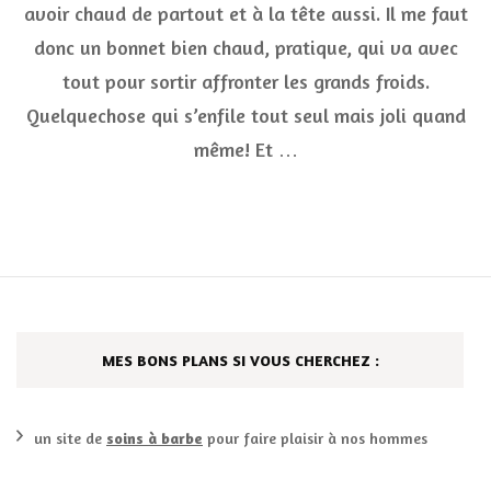
avoir chaud de partout et à la tête aussi. Il me faut
fau
est
donc un bonnet bien chaud, pratique, qui va avec
che
Blu
tout pour sortir affronter les grands froids.
Mel
Quelquechose qui s’enfile tout seul mais joli quand
même! Et …
MES BONS PLANS SI VOUS CHERCHEZ :
un site de
soins à barbe
pour faire plaisir à nos hommes