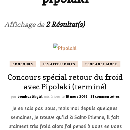
Affichage de
2 Résultat(s)
CONCOURS
LES ACCESSOIRES
TENDANCE MODE
Concours spécial retour du froid
avec Pipolaki (terminé)
sur
par
bombastikgirl
mis à jour le
15 mars 2016
31 commentaires
Conco
Je ne sais pas vous, mais moi depuis quelques
spéci
retou
semaines, je trouve qu’ici à Saint-Etienne, il fait
du
vraiment très froid alors j’ai pensé à vous en vous
froid