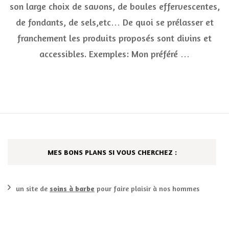
son large choix de savons, de boules effervescentes,
au
« Paradis
de fondants, de sels,etc… De quoi se prélasser et
des
franchement les produits proposés sont divins et
savons »
!!!
accessibles. Exemples: Mon préféré …
***
MES BONS PLANS SI VOUS CHERCHEZ :
un site de
soins à barbe
pour faire plaisir à nos hommes