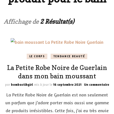
Affichage de
2 Résultat(s)
LE CORPS
TENDANCE BEAUTÉ
La Petite Robe Noire de Guerlain
dans mon bain moussant
sur
par
bombastikgirl
mis à jour le
16 septembre 2021
Un commentaire
La
La Petite Robe Noire de Guerlain est non seulement
Pet
Ro
un parfum que j’adore porter mais aussi une gamme
Noi
de produits irrésistibles. Cette fois, j’ai eu très envie
de