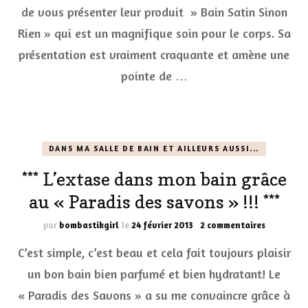
Gue
de vous présenter leur produit » Bain Satin Sinon
da
mo
Rien » qui est un magnifique soin pour le corps. Sa
ba
présentation est vraiment craquante et amène une
mo
pointe de …
DANS MA SALLE DE BAIN ET AILLEURS AUSSI...
*** L’extase dans mon bain grâce
au « Paradis des savons » !!! ***
sur
par
bombastikgirl
le
24 février 2013
2 commentaires
***
C’est simple, c’est beau et cela fait toujours plaisir
L’extase
dans
un bon bain bien parfumé et bien hydratant! Le
mon
« Paradis des Savons » a su me convaincre grâce à
bain
grâce