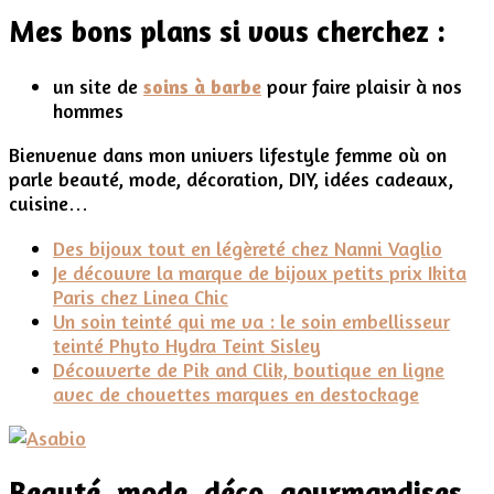
soleil
Mes bons plans si vous cherchez :
et
réparer
un site de
soins à barbe
pour faire plaisir à nos
hommes
Bienvenue dans mon univers lifestyle femme où on
parle beauté, mode, décoration, DIY, idées cadeaux,
cuisine…
Des bijoux tout en légèreté chez Nanni Vaglio
Je découvre la marque de bijoux petits prix Ikita
Paris chez Linea Chic
Un soin teinté qui me va : le soin embellisseur
teinté Phyto Hydra Teint Sisley
Découverte de Pik and Clik, boutique en ligne
avec de chouettes marques en destockage
Beauté, mode, déco, gourmandises