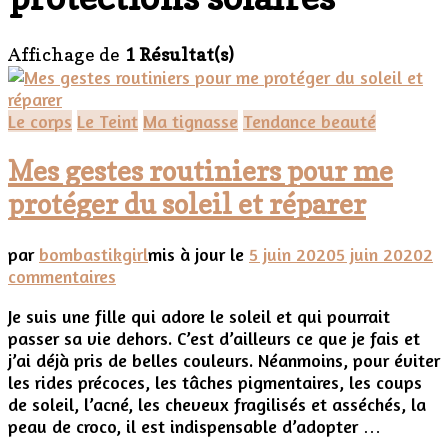
Affichage de
1 Résultat(s)
Le corps
Le Teint
Ma tignasse
Tendance beauté
Mes gestes routiniers pour me
protéger du soleil et réparer
par
bombastikgirl
mis à jour le
5 juin 2020
5 juin 2020
2
sur
commentaires
Mes
Je suis une fille qui adore le soleil et qui pourrait
gestes
passer sa vie dehors. C’est d’ailleurs ce que je fais et
routiniers
j’ai déjà pris de belles couleurs. Néanmoins, pour éviter
pour
les rides précoces, les tâches pigmentaires, les coups
me
de soleil, l’acné, les cheveux fragilisés et asséchés, la
protéger
peau de croco, il est indispensable d’adopter …
du