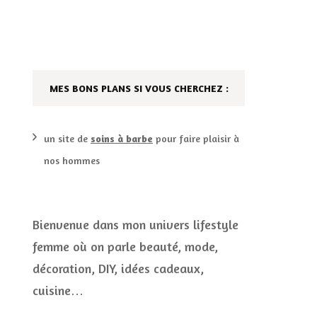
DÉCO MAISON
FILMS
LES VINS
PLAYLIST
MES BONS PLANS SI VOUS CHERCHEZ :
DIY ET CUISINE
SUCRERIES ET AUTRES
MARIAGE
PETITS PLATS…
un site de
soins à barbe
pour faire plaisir à
nos hommes
LES CALENDRIERS DE
L’AVENT
VIE PRATIQUE
Bienvenue dans mon univers lifestyle
femme où on parle beauté, mode,
CONCOURS
décoration, DIY, idées cadeaux,
JEUX CONCOURS OUVERT
cuisine…