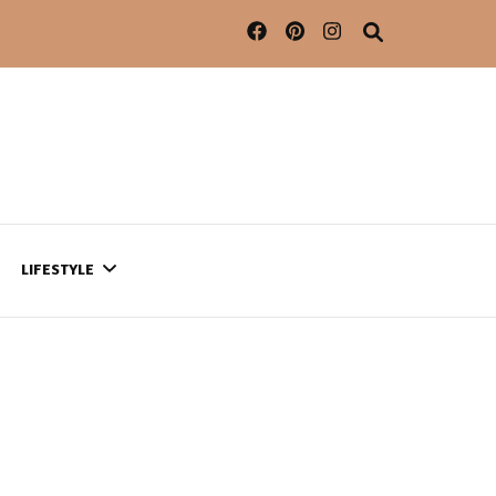
LIFESTYLE
CONTACT
CE QUI SE PASSE
AILLEURS…
CULTURE
SÉRIES