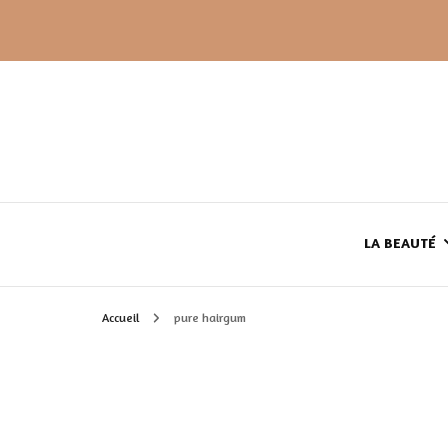
LA BEAUTÉ
Accueil
pure hairgum
LE TEINT
LE CORPS
HAUL