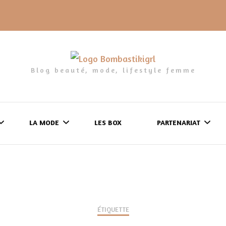
Blog beauté, mode, lifestyle femme
LA MODE
LES BOX
PARTENARIAT
LES FRINGUES
FORMULAIRE DE 
LES CHAUSSURES
POLITIQUE DE
LES GELS-DOUCHE
ÉTIQUETTE
CONFIDENTIALITÉ
MES LOOKS