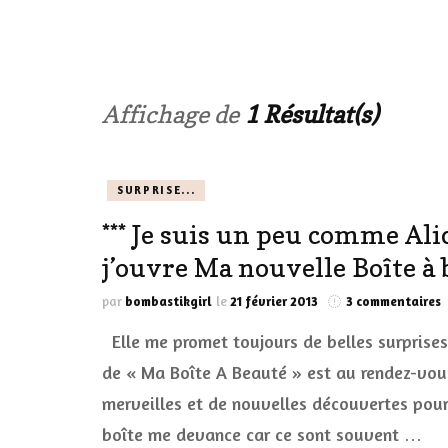
LES ONGL
LES PAR
Affichage de
1 Résultat(s)
LES CHE
SURPRISE...
MAKE-UP
*** Je suis un peu comme Al
LA VIE P
j’ouvre Ma nouvelle Boîte à b
ACCESSOI
s
par
bombastikgirl
le
21 février 2013
3 commentaires
PRATIQU
*
Elle me promet toujours de belles surprises
J
s
de « Ma Boîte A Beauté » est au rendez-vous.
u
merveilles et de nouvelles découvertes pour
p
boîte me devance car ce sont souvent …
A