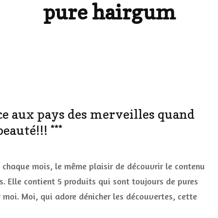
pure hairgum
LES DÉOS
ES
LES ACCESSOIRES
FUMS
LA LINGERIE
VEUX
ice aux pays des merveilles quand
LUS SIMPLE…
eauté!!! ***
RES BIEN
ur
ES
**
 chaque mois, le même plaisir de découvrir le contenu
e
uis
 Elle contient 5 produits qui sont toujours de pures
n
 moi. Moi, qui adore dénicher les découvertes, cette
eu
comme
lice