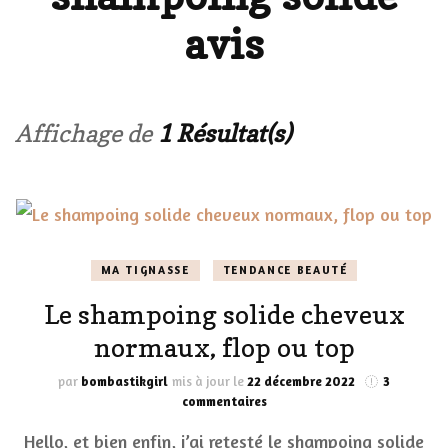
avis
Affichage de
1 Résultat(s)
MA TIGNASSE
TENDANCE BEAUTÉ
Le shampoing solide cheveux
normaux, flop ou top
par
bombastikgirl
mis à jour le
22 décembre 2022
3
sur
commentaires
Le
Hello, et bien enfin, j’ai retesté le shampoing solide
shampoing