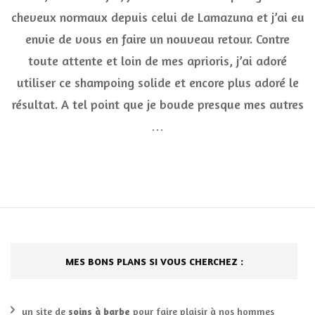
solide
cheveux normaux depuis celui de Lamazuna et j’ai eu
cheveux
envie de vous en faire un nouveau retour. Contre
normaux,
flop
toute attente et loin de mes aprioris, j’ai adoré
ou
top
utiliser ce shampoing solide et encore plus adoré le
résultat. A tel point que je boude presque mes autres
…
MES BONS PLANS SI VOUS CHERCHEZ :
un site de
soins à barbe
pour faire plaisir à nos hommes