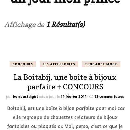
Affichage de
1 Résultat(s)
CONCOURS
LES ACCESSOIRES
TENDANCE MODE
La Boitabij, une boîte à bijoux
parfaite + CONCOURS
sur
par
bombastikgirl
mis à jour le
14 février 2014
73 commentaires
La
Boitabij, est une boîte à bijou parfaite pour moi car
Boi
un
elle regroupe de chouettes créateurs de bijoux
boî
fantaisies ou plaqués or. Moi, perso, c’est ce que je
à