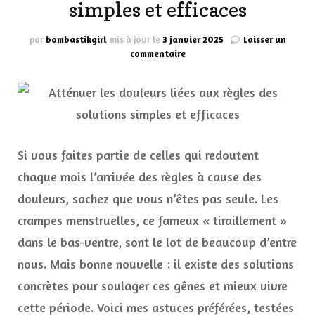
simples et efficaces
par
bombastikgirl
mis à jour le
3 janvier 2025
Laisser un
sur
commentaire
Atténuer
les
douleurs
liées
aux
règles
:
Si vous faites partie de celles qui redoutent
des
chaque mois l’arrivée des règles à cause des
solutions
simples
douleurs, sachez que vous n’êtes pas seule. Les
et
crampes menstruelles, ce fameux « tiraillement »
efficaces
dans le bas-ventre, sont le lot de beaucoup d’entre
nous. Mais bonne nouvelle : il existe des solutions
concrètes pour soulager ces gênes et mieux vivre
cette période. Voici mes astuces préférées, testées