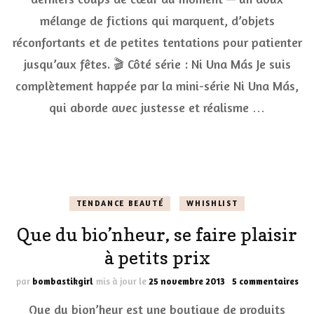
panier
mélange de fictions qui marquent, d’objets
:
mes
réconfortants et de petites tentations pour patienter
crushs
du
jusqu’aux fêtes. 🎬 Côté série : Ni Una Más Je suis
moment
complètement happée par la mini-série Ni Una Más,
qui aborde avec justesse et réalisme …
TENDANCE BEAUTÉ
WHISHLIST
Que du bio’nheur, se faire plaisir
à petits prix
sur
par
bombastikgirl
mis à jour le
25 novembre 2013
5 commentaires
Qu
Que du bion’heur est une boutique de produits
du