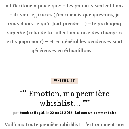
coll
« l’Occitane » parce que: – les produits sentent bons
sym
– ils sont efficaces (j’en connais quelques-uns, je
chez
« L’
vous dirais ce qu’il faut prendre…) – le packaging
***
superbe (celui de la collection « rose des champs »
est sympa non?) – et en général les vendeuses sont
généreuses en échantillons …
WHISHLIST
*** Emotion, ma première
whishlist… ***
sur
par
bombastikgirl
le
22 août 2012
Laisser un commentaire
***
Voilà ma toute première whishlist, c’est vraiment pas
Emotio