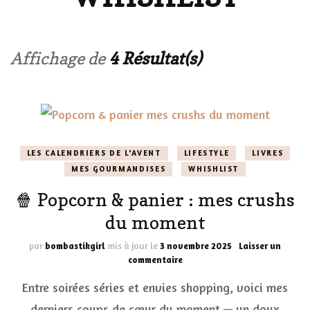
Affichage de
4 Résultat(s)
LES CALENDRIERS DE L'AVENT
LIFESTYLE
LIVRES
MES GOURMANDISES
WHISHLIST
🍿 Popcorn & panier : mes crushs
du moment
par
bombastikgirl
mis à jour le
3 novembre 2025
Laisser un
sur
commentaire
🍿
Entre soirées séries et envies shopping, voici mes
Popcorn
&
derniers coups de cœur du moment — un doux