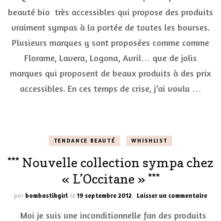
bio
beauté bio très accessibles qui propose des produits
se
vraiment sympas à la portée de toutes les bourses.
fai
plai
Plusieurs marques y sont proposées comme comme
à
pet
Florame, Lavera, Logona, Avril… que de jolis
pri
marques qui proposent de beaux produits à des prix
accessibles. En ces temps de crise, j’ai voulu …
TENDANCE BEAUTÉ
WHISHLIST
*** Nouvelle collection sympa chez
« L’Occitane » ***
sur
par
bombastikgirl
le
19 septembre 2012
Laisser un commentaire
***
Moi je suis une inconditionnelle fan des produits
Nouv