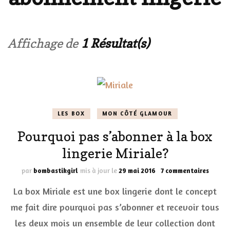
Affichage de
1 Résultat(s)
LES BOX
MON CÔTÉ GLAMOUR
Pourquoi pas s’abonner à la box
lingerie Miriale?
sur
par
bombastikgirl
mis à jour le
29 mai 2016
7 commentaires
Pourqu
La box Miriale est une box lingerie dont le concept
pas
s’abon
me fait dire pourquoi pas s’abonner et recevoir tous
à
les deux mois un ensemble de leur collection dont
la