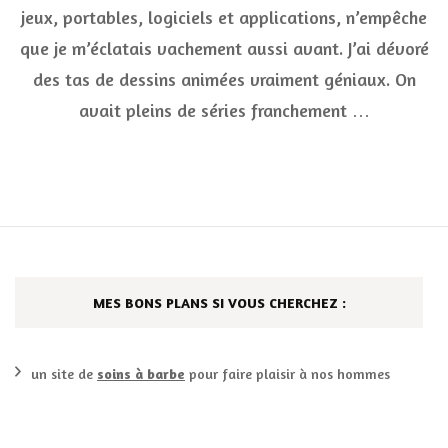
les
jeux, portables, logiciels et applications, n’empêche
nos
des
que je m’éclatais vachement aussi avant. J’ai dévoré
an
des tas de dessins animées vraiment géniaux. On
80
avait pleins de séries franchement …
MES BONS PLANS SI VOUS CHERCHEZ :
un site de
soins à barbe
pour faire plaisir à nos hommes