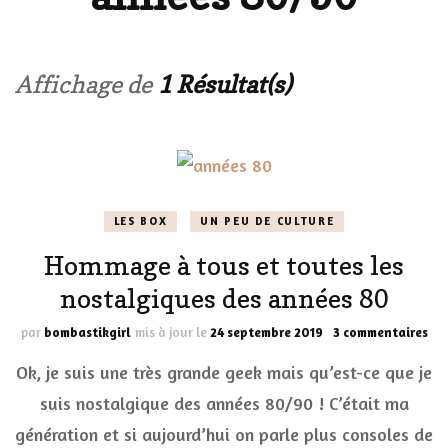
Affichage de
1 Résultat(s)
LES BOX
UN PEU DE CULTURE
Hommage à tous et toutes les
nostalgiques des années 80
sur
par
bombastikgirl
mis à jour le
24 septembre 2019
3 commentaires
Ho
Ok, je suis une très grande geek mais qu’est-ce que je
à
tou
suis nostalgique des années 80/90 ! C’était ma
et
génération et si aujourd’hui on parle plus consoles de
tou