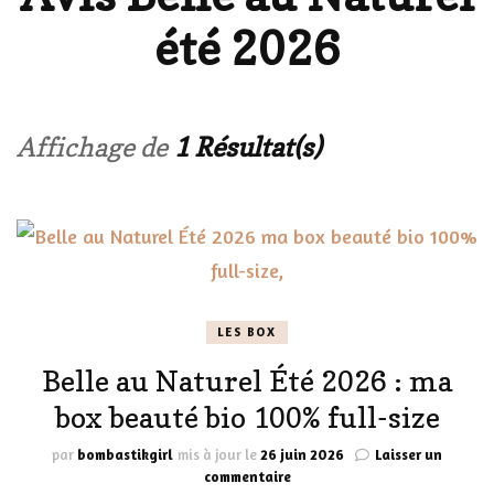
été 2026
Affichage de
1 Résultat(s)
LES BOX
Belle au Naturel Été 2026 : ma
box beauté bio 100% full-size
par
bombastikgirl
mis à jour le
26 juin 2026
Laisser un
sur
commentaire