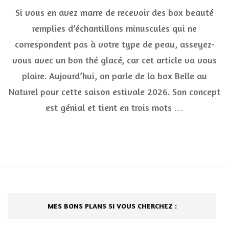
Belle
Si vous en avez marre de recevoir des box beauté
au
Naturel
remplies d’échantillons minuscules qui ne
Été
correspondent pas à votre type de peau, asseyez-
2026
:
vous avec un bon thé glacé, car cet article va vous
ma
box
plaire. Aujourd’hui, on parle de la box Belle au
beauté
Naturel pour cette saison estivale 2026. Son concept
bio
100%
est génial et tient en trois mots …
full-
size
MES BONS PLANS SI VOUS CHERCHEZ :