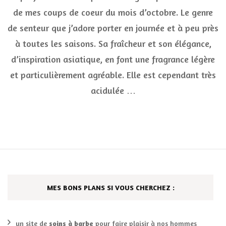
bien
de mes coups de coeur du mois d’octobre. Le genre
être
de senteur que j’adore porter en journée et à peu près
par
excellence
à toutes les saisons. Sa fraîcheur et son élégance,
:
Annayake
d’inspiration asiatique, en font une fragrance légère
pour
et particulièrement agréable. Elle est cependant très
Elle
acidulée …
MES BONS PLANS SI VOUS CHERCHEZ :
un site de
soins à barbe
pour faire plaisir à nos hommes