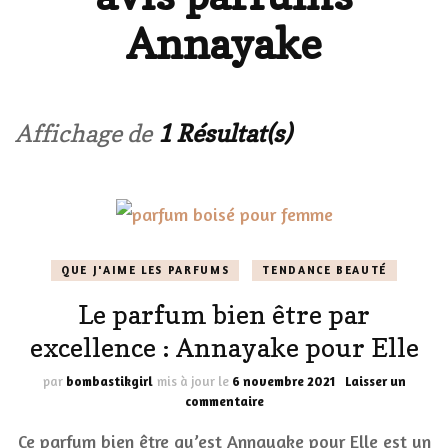
Annayake
Affichage de
1 Résultat(s)
QUE J'AIME LES PARFUMS
TENDANCE BEAUTÉ
Le parfum bien être par
excellence : Annayake pour Elle
par
bombastikgirl
mis à jour le
6 novembre 2021
Laisser un
sur
commentaire
Le
Ce parfum bien être qu’est Annayake pour Elle est un
parfum