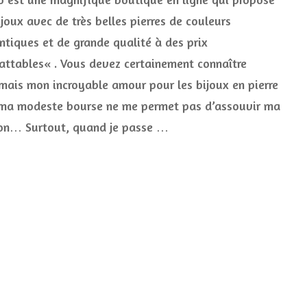
bijouterie
joux avec de très belles pierres de couleurs
en
ntiques et de grande qualité à des prix
ligne
haute
attables« . Vous devez certainement connaître
en
couleur
mais mon incroyable amour pour les bijoux en pierre
ma modeste bourse ne me permet pas d’assouvir ma
on… Surtout, quand je passe …