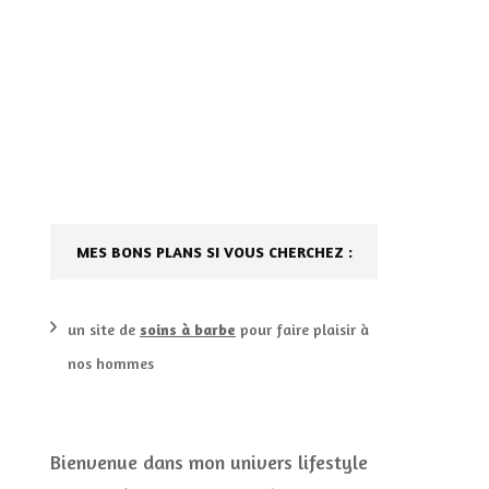
AILLEURS…
CULTURE
SÉRIES
DÉCO MAISON
FILMS
LES VINS
PLAYLIST
MES BONS PLANS SI VOUS CHERCHEZ :
DIY ET CUISINE
SUCRERIES ET AUTRES
MARIAGE
PETITS PLATS…
un site de
soins à barbe
pour faire plaisir à
nos hommes
LES CALENDRIERS DE
L’AVENT
VIE PRATIQUE
Bienvenue dans mon univers lifestyle