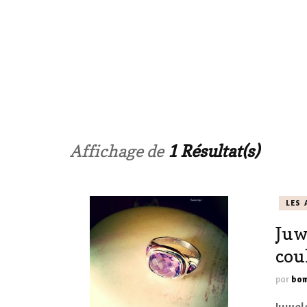
LE CORPS
HAUL
LES ONGL
LES PAR
Affichage de
1 Résultat(s)
LES CHE
LES 
MAKE-UP
Juw
LA VIE P
cou
ACCESSOI
par
bom
PRATIQU
Juwel