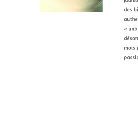
des bi
authe
« imb
désor
mais 
passi