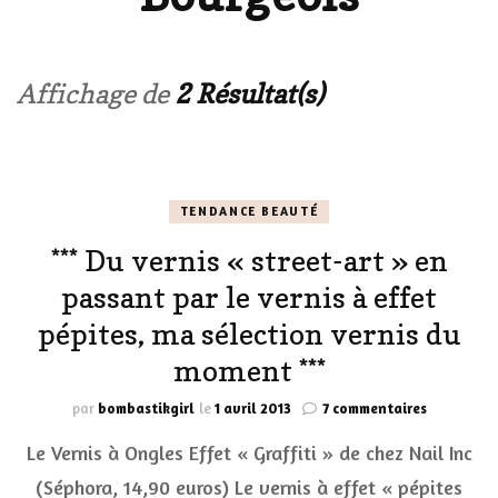
Affichage de
2 Résultat(s)
TENDANCE BEAUTÉ
*** Du vernis « street-art » en
passant par le vernis à effet
pépites, ma sélection vernis du
moment ***
sur
par
bombastikgirl
le
1 avril 2013
7 commentaires
***
Le Vernis à Ongles Effet « Graffiti » de chez Nail Inc
Du
vernis
(Séphora, 14,90 euros) Le vernis à effet « pépites
« street-