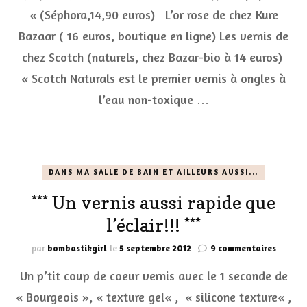
« (Séphora,14,90 euros) L’or rose de chez Kure
art »
en
Bazaar ( 16 euros, boutique en ligne) Les vernis de
passant
par
chez Scotch (naturels, chez Bazar-bio à 14 euros)
le
« Scotch Naturals est le premier vernis à ongles à
vernis
à
l’eau non-toxique …
effet
pépites,
ma
sélection
vernis
DANS MA SALLE DE BAIN ET AILLEURS AUSSI...
du
moment
*** Un vernis aussi rapide que
***
l’éclair!!! ***
sur
par
bombastikgirl
le
5 septembre 2012
9 commentaires
***
Un p’tit coup de coeur vernis avec le 1 seconde de
Un
vernis
« Bourgeois », « texture gel« , « silicone texture« ,
aussi