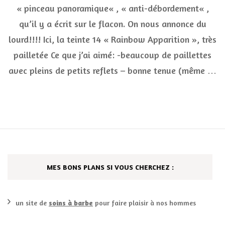
« pinceau panoramique« , « anti-débordement« ,
rapide
que
qu’il y a écrit sur le flacon. On nous annonce du
l’éclair!
***
lourd!!!! Ici, la teinte 14 « Rainbow Apparition », très
pailletée Ce que j’ai aimé: -beaucoup de paillettes
avec pleins de petits reflets – bonne tenue (même …
MES BONS PLANS SI VOUS CHERCHEZ :
un site de
soins à barbe
pour faire plaisir à nos hommes