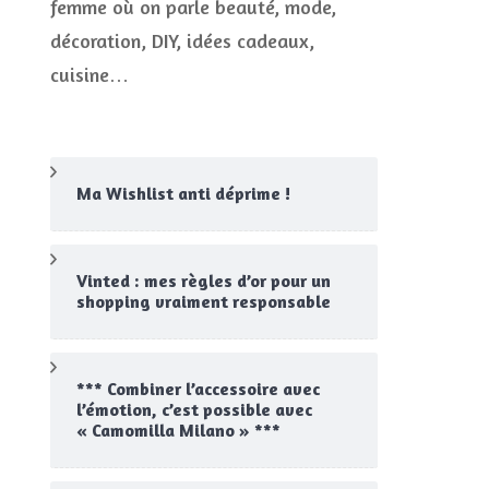
femme où on parle beauté, mode,
s,
CONCOURS
décoration, DIY, idées cadeaux,
JEUX CONCOURS OUVERT
cuisine…
e
…
Ma Wishlist anti déprime !
Vinted : mes règles d’or pour un
shopping vraiment responsable
*** Combiner l’accessoire avec
l’émotion, c’est possible avec
« Camomilla Milano » ***