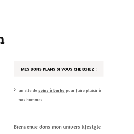
AILLEURS…
CULTURE
SÉRIES
n
DÉCO MAISON
FILMS
LES VINS
PLAYLIST
MES BONS PLANS SI VOUS CHERCHEZ :
DIY ET CUISINE
SUCRERIES ET AUTRES
MARIAGE
PETITS PLATS…
un site de
soins à barbe
pour faire plaisir à
nos hommes
LES CALENDRIERS DE
L’AVENT
VIE PRATIQUE
Bienvenue dans mon univers lifestyle
settes