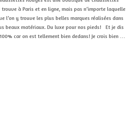
Rouge
 trouve à Paris et en ligne, mais pas n’importe laquelle
le
ue l’on y trouve les plus belles marques réalisées dans
luxe
à
lus beaux matériaux. Du luxe pour nos pieds! Et je dis
porté
de…
 100% car on est tellement bien dedans! Je crois bien …
pied