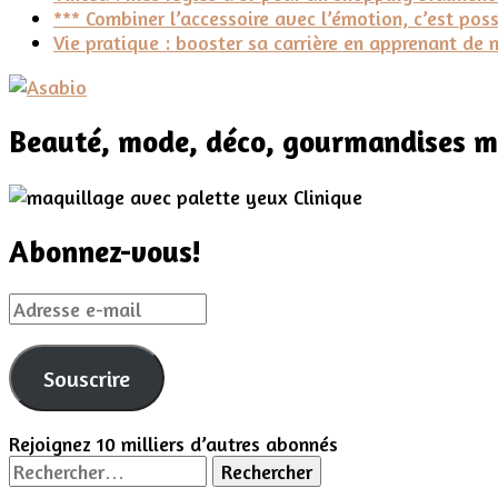
*** Combiner l’accessoire avec l’émotion, c’est po
Vie pratique : booster sa carrière en apprenant de 
Beauté, mode, déco, gourmandises ma
Abonnez-vous!
Adresse
e-
mail
Souscrire
Rejoignez 10 milliers d’autres abonnés
Rechercher :