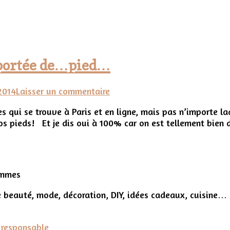
à portée de…pied…
sur
 2014
Laisser un commentaire
Mes
qui se trouve à Paris et en ligne, mais pas n’importe laq
Chaussettes
os pieds! Et je dis oui à 100% car on est tellement bien 
Rouges,
le
luxe
à
portée
ommes
de…
pied…
 beauté, mode, décoration, DIY, idées cadeaux, cuisine…
 responsable