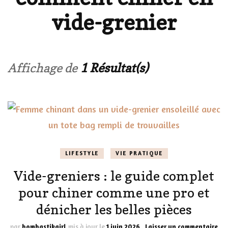
vide-grenier
Affichage de
1 Résultat(s)
LIFESTYLE
VIE PRATIQUE
Vide-greniers : le guide complet
pour chiner comme une pro et
dénicher les belles pièces
sur
par
bombastikgirl
mis à jour le
1 juin 2026
Laisser un commentaire