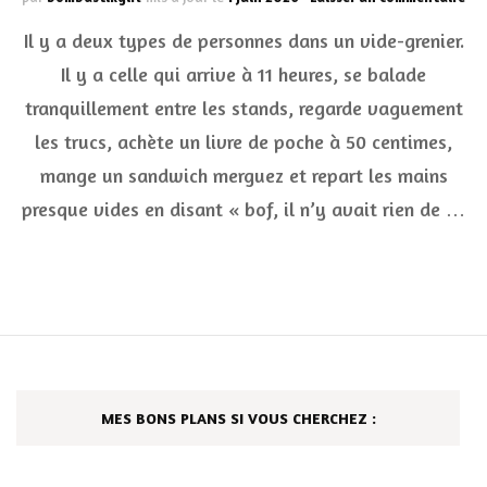
Vid
Il y a deux types de personnes dans un vide-grenier.
gre
:
Il y a celle qui arrive à 11 heures, se balade
le
tranquillement entre les stands, regarde vaguement
gui
co
les trucs, achète un livre de poche à 50 centimes,
po
chi
mange un sandwich merguez et repart les mains
co
presque vides en disant « bof, il n’y avait rien de …
un
pro
et
dén
les
bel
piè
MES BONS PLANS SI VOUS CHERCHEZ :