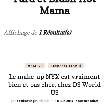
Mama
Affichage de
1 Résultat(s)
MAKE-UP
TENDANCE BEAUTÉ
Le make-up NYX est vraiment
bien et pas cher, chez DS World
US
sur
par
bombastikgirl
mis à jour le
8 juin 2014
7 commentaires
Le