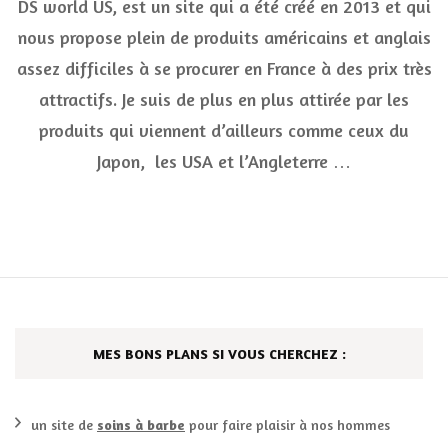
DS world US, est un site qui a été créé en 2013 et qui
make-
up
nous propose plein de produits américains et anglais
NYX
assez difficiles à se procurer en France à des prix très
est
vraime
attractifs. Je suis de plus en plus attirée par les
bien
et
produits qui viennent d’ailleurs comme ceux du
pas
Japon, les USA et l’Angleterre …
cher,
chez
DS
World
US
MES BONS PLANS SI VOUS CHERCHEZ :
un site de
soins à barbe
pour faire plaisir à nos hommes