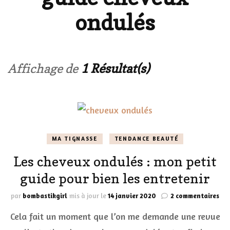
ondulés
Affichage de
1 Résultat(s)
MA TIGNASSE
TENDANCE BEAUTÉ
Les cheveux ondulés : mon petit
guide pour bien les entretenir
sur
par
bombastikgirl
mis à jour le
14 janvier 2020
2 commentaires
Les
Cela fait un moment que l’on me demande une revue
che
ond