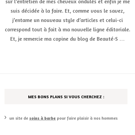
sur l’entretien de mes cheveux ondulés et enfin je me
:
suis décidée à la faire. Et, comme vous le savez,
mo
pet
j’entame un nouveau style d’articles et celui-ci
gui
pou
correspond tout à fait à ma nouvelle ligne éditoriale.
bie
Et, je remercie ma copine du blog de Beauté-S …
les
ent
MES BONS PLANS SI VOUS CHERCHEZ :
un site de
soins à barbe
pour faire plaisir à nos hommes