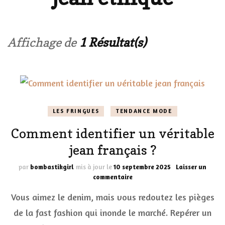
Affichage de
1 Résultat(s)
LES FRINGUES
TENDANCE MODE
Comment identifier un véritable
jean français ?
par
bombastikgirl
mis à jour le
10 septembre 2025
Laisser un
sur
commentaire
Comment
Vous aimez le denim, mais vous redoutez les pièges
identifier
un
de la fast fashion qui inonde le marché. Repérer un
véritable