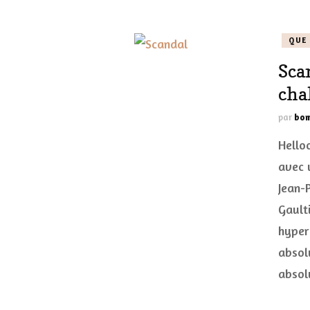
QUE 
Sca
cha
par
bom
Hello
avec 
Jean-P
Gault
hyper 
absol
abso