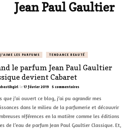
Jean Paul Gaultier
LES DÉOS
ES
LES ACCESSOIRES
FUMS
LA LINGERIE
VEUX
J'AIME LES PARFUMS
TENDANCE BEAUTÉ
nd le parfum Jean Paul Gaultier
LUS SIMPLE…
ssique devient Cabaret
RES BIEN
sur
bastikgirl
le
17 février 2019
5 commentaires
ES
Quand
 que j’ai ouvert ce blog, j’ai pu agrandir mes
le
parfum
issances dans le milieu de la parfumerie et découvrir
Jean
mbreuses références en la matière comme les éditions
Paul
Gaultier
es de l’eau de parfum Jean Paul Gaultier Classique. Et,
Classique