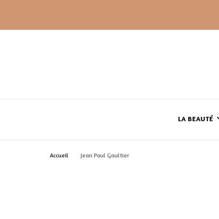
LA BEAUTÉ
Accueil
Jean Paul Gaultier
LE TEINT
LE CORPS
HAUL