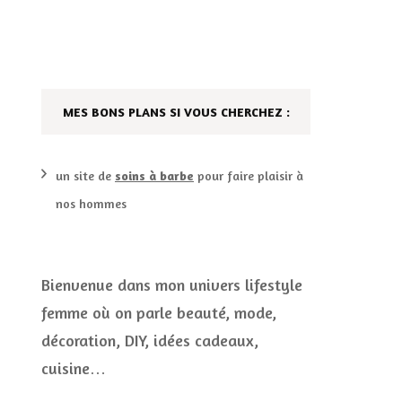
DÉCO MAISON
FILMS
LES VINS
PLAYLIST
MES BONS PLANS SI VOUS CHERCHEZ :
DIY ET CUISINE
SUCRERIES ET AUTRES
MARIAGE
PETITS PLATS…
un site de
soins à barbe
pour faire plaisir à
nos hommes
LES CALENDRIERS DE
L’AVENT
VIE PRATIQUE
Bienvenue dans mon univers lifestyle
femme où on parle beauté, mode,
CONCOURS
décoration, DIY, idées cadeaux,
JEUX CONCOURS OUVERT
cuisine…