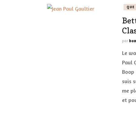
QUE 
Bet
Cla
par
bom
Le wa
Paul G
Boop 
suis 
me pl
et po