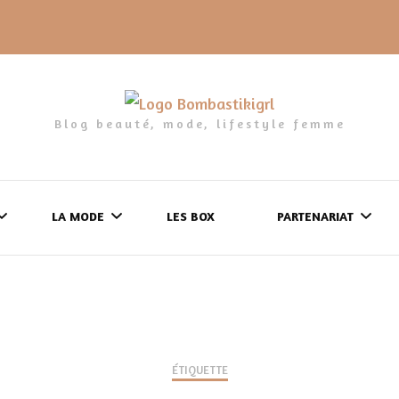
Blog beauté, mode, lifestyle femme
LA MODE
LES BOX
PARTENARIAT
LES FRINGUES
FORMULAIRE DE 
LES CHAUSSURES
POLITIQUE DE
LES GELS-DOUCHE
ÉTIQUETTE
CONFIDENTIALITÉ
MES LOOKS