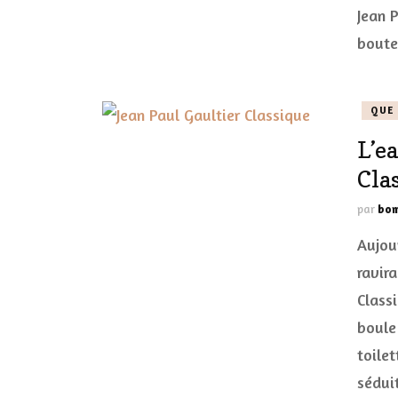
Jean P
boute
QUE 
L’e
Cla
par
bom
Aujou
ravir
Class
boule 
toile
sédui