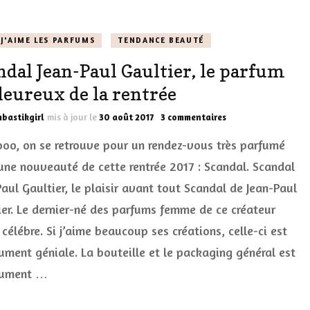
à
neige
J'AIME LES PARFUMS
TENDANCE BEAUTÉ
ndal Jean-Paul Gaultier, le parfum
leureux de la rentrée
sur
bastikgirl
mis à jour le
30 août 2017
3 commentaires
Scandal
ooo, on se retrouve pour un rendez-vous très parfumé
Jean-
Paul
une nouveauté de cette rentrée 2017 : Scandal. Scandal
Gaultier,
aul Gaultier, le plaisir avant tout Scandal de Jean-Paul
le
parfum
ier. Le dernier-né des parfums femme de ce créateur
chaleureux
de
célébre. Si j’aime beaucoup ses créations, celle-ci est
la
ument géniale. La bouteille et le packaging général est
rentrée
lument …