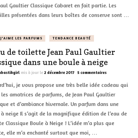
devient
aul Gaultier Classique Cabaret en fait partie. Les
Cabaret
illes présentées dans leurs boîtes de conserve sont …
J'AIME LES PARFUMS
TENDANCE BEAUTÉ
au de toilette Jean Paul Gaultier
ssique dans une boule à neige
sur
bastikgirl
mis à jour le
2 décembre 2017
5 commentaires
L’eau
rd’hui, je vous propose une très belle idée cadeau qui
de
toilette
a les amatrices de parfums, de Jean Paul Gaultier
Jean
ique et d’ambiance hivernale. Un parfum dans une
Paul
Gaultier
à neige Il s’agit de la magnifique édition de l’eau de
Classique
dans
tte Classique Boule à Neige ! L’idée m’a plus que
une
te, elle m’a enchanté surtout que moi, …
boule