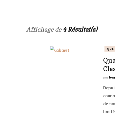
LES ONGL
LES PAR
Affichage de
4 Résultat(s)
LES CHE
QUE 
MAKE-UP
Qua
LA VIE P
Cla
ACCESSOI
par
bom
PRATIQU
Depuis
conna
de no
limité