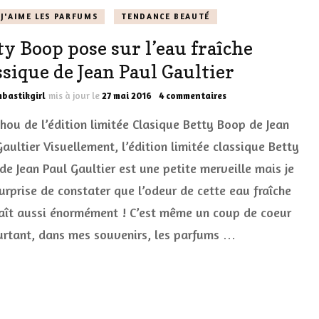
J'AIME LES PARFUMS
TENDANCE BEAUTÉ
ty Boop pose sur l’eau fraîche
ssique de Jean Paul Gaultier
sur
bastikgirl
mis à jour le
27 mai 2016
4 commentaires
Betty
hou de l’édition limitée Clasique Betty Boop de Jean
Boop
pose
aultier Visuellement, l’édition limitée classique Betty
sur
de Jean Paul Gaultier est une petite merveille mais je
l’eau
fraîche
surprise de constater que l’odeur de cette eau fraîche
Classique
de
aît aussi énormément ! C’est même un coup de coeur
Jean
urtant, dans mes souvenirs, les parfums …
Paul
Gaultier