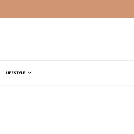
LIFESTYLE
CONTACT
CE QUI SE PASSE
AILLEURS…
CULTURE
SÉRIES