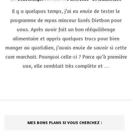
Je
Il y a quelques temps, j’ai eu envie de tester le
teste
le
programme de repas minceur livrés Dietbon pour
prog
vous. Après avoir fait un bon rééquilibrage
de
repas
alimentaire et appris quelques trucs pour bien
mince
livrés
manger au quotidien, j’avais envie de savoir si cette
Dietb
cure marchait. Pourquoi celle-ci ? Parce qu’à première
pour
vous
vue, elle semblait très complète et …
MES BONS PLANS SI VOUS CHERCHEZ :