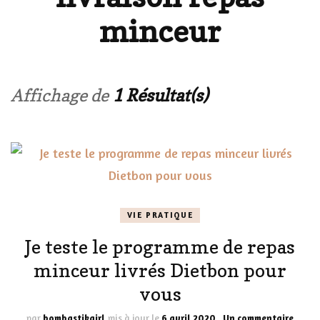
minceur
Affichage de
1 Résultat(s)
VIE PRATIQUE
Je teste le programme de repas
minceur livrés Dietbon pour
vous
sur
par
bombastikgirl
mis à jour le
6 avril 2020
Un commentaire