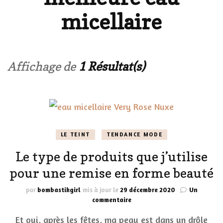
micellaire
Affichage de
1 Résultat(s)
LE TEINT
TENDANCE MODE
Le type de produits que j’utilise
pour une remise en forme beauté
par
bombastikgirl
mis à jour le
29 décembre 2020
Un
sur
commentaire
Le
Et oui, après les fêtes, ma peau est dans un drôle
type