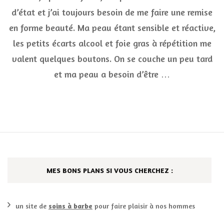
de
d’état et j’ai toujours besoin de me faire une remise
produits
en forme beauté. Ma peau étant sensible et réactive,
que
j’utilise
les petits écarts alcool et foie gras à répétition me
pour
une
valent quelques boutons. On se couche un peu tard
remise
et ma peau a besoin d’être …
en
forme
beauté
MES BONS PLANS SI VOUS CHERCHEZ :
un site de
soins à barbe
pour faire plaisir à nos hommes