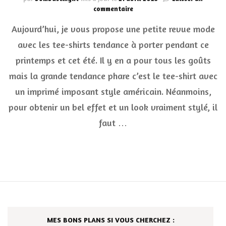
sur
commentaire
Les
Aujourd’hui, je vous propose une petite revue mode
tee-
shirts
avec les tee-shirts tendance à porter pendant ce
femme
printemps et cet été. Il y en a pour tous les goûts
tendance
à
mais la grande tendance phare c’est le tee-shirt avec
porter
pendant
un imprimé imposant style américain. Néanmoins,
le
pour obtenir un bel effet et un look vraiment stylé, il
printemps
et
faut …
l’été
MES BONS PLANS SI VOUS CHERCHEZ :