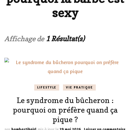
sexy
Affichage de
1 Résultat(s)
LIFESTYLE
VIE PRATIQUE
Le syndrome du bûcheron :
pourquoi on préfère quand ça
pique ?
su
par
bombastikgirl
mis à jour le
29 mai 2026
Laisser un commentaire