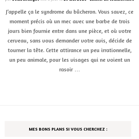
Le
J’appelle ça le syndrome du bûcheron. Vous savez, ce
sy
du
moment précis où un mec avec une barbe de trois
bû
jours bien fournie entre dans une pièce, et où votre
:
po
cerveau, sans vous demander votre avis, décide de
on
pr
tourner la tête. Cette attirance un peu irrationnelle,
qu
un peu animale, pour les visages qui ne voient un
ça
pi
rasoir …
?
MES BONS PLANS SI VOUS CHERCHEZ :