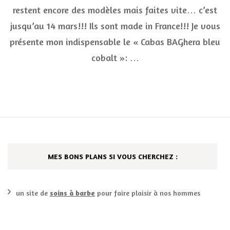
sac
restent encore des modèles mais faites vite… c’est
cabas
« barock
jusqu’au 14 mars!!! Ils sont made in France!!! Je vous
10
présente mon indispensable le « Cabas BAGhera bleu
euros
pour
cobalt »: …
un
big
sac
tendan
***
MES BONS PLANS SI VOUS CHERCHEZ :
un site de
soins à barbe
pour faire plaisir à nos hommes