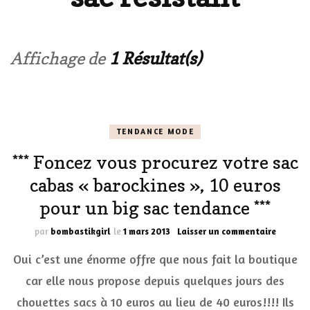
Affichage de
1 Résultat(s)
TENDANCE MODE
*** Foncez vous procurez votre sac
cabas « barockines », 10 euros
pour un big sac tendance ***
sur
par
bombastikgirl
le
1 mars 2013
Laisser un commentaire
***
Oui c’est une énorme offre que nous fait la boutique
Foncez
vous
car elle nous propose depuis quelques jours des
procure
chouettes sacs à 10 euros au lieu de 40 euros!!!! Ils
votre