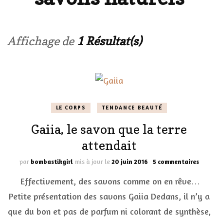
Affichage de
1 Résultat(s)
LE CORPS
TENDANCE BEAUTÉ
Gaiia, le savon que la terre
attendait
sur
par
bombastikgirl
mis à jour le
20 juin 2016
5 commentaires
Gaiia,
Effectivement, des savons comme on en rêve…
le
savon
Petite présentation des savons Gaiia Dedans, il n’y a
que
que du bon et pas de parfum ni colorant de synthèse,
la