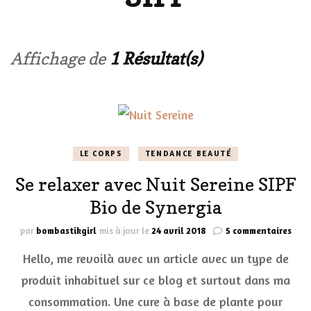
Affichage de
1 Résultat(s)
LE CORPS
TENDANCE BEAUTÉ
Se relaxer avec Nuit Sereine SIPF
Bio de Synergia
sur
par
bombastikgirl
mis à jour le
24 avril 2018
5 commentaires
Se
Hello, me revoilà avec un article avec un type de
rela
avec
produit inhabituel sur ce blog et surtout dans ma
Nuit
consommation. Une cure à base de plante pour
Sere