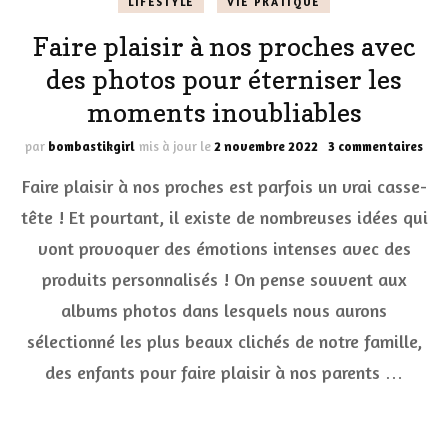
LIFESTYLE
VIE PRATIQUE
Faire plaisir à nos proches avec
des photos pour éterniser les
moments inoubliables
sur
par
bombastikgirl
mis à jour le
2 novembre 2022
3 commentaires
Fair
Faire plaisir à nos proches est parfois un vrai casse-
plai
à
tête ! Et pourtant, il existe de nombreuses idées qui
nos
vont provoquer des émotions intenses avec des
pro
ave
produits personnalisés ! On pense souvent aux
des
pho
albums photos dans lesquels nous aurons
pou
sélectionné les plus beaux clichés de notre famille,
éter
les
des enfants pour faire plaisir à nos parents …
mom
ino