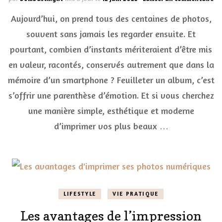
Et
Aujourd’hui, on prend tous des centaines de photos,
si
on
souvent sans jamais les regarder ensuite. Et
tr
pourtant, combien d’instants mériteraient d’être mis
no
so
en valeur, racontés, conservés autrement que dans la
en
pe
mémoire d’un smartphone ? Feuilleter un album, c’est
tr
s’offrir une parenthèse d’émotion. Et si vous cherchez
à
feu
une manière simple, esthétique et moderne
?
d’imprimer vos plus beaux …
LIFESTYLE
VIE PRATIQUE
Les avantages de l’impression