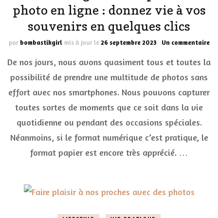
photo en ligne : donnez vie à vos
souvenirs en quelques clics
su
par
bombastikgirl
mis à jour le
26 septembre 2023
Un commentaire
Le
De nos jours, nous avons quasiment tous et toutes la
av
de
possibilité de prendre une multitude de photos sans
l’
effort avec nos smartphones. Nous pouvons capturer
ph
en
toutes sortes de moments que ce soit dans la vie
li
:
quotidienne ou pendant des occasions spéciales.
do
Néanmoins, si le format numérique c’est pratique, le
vi
à
format papier est encore très apprécié. …
vo
so
en
qu
cli