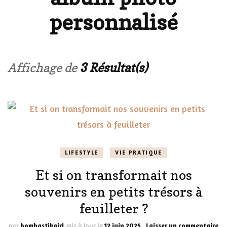
personnalisé
Affichage de
3 Résultat(s)
LIFESTYLE
VIE PRATIQUE
Et si on transformait nos
souvenirs en petits trésors à
feuilleter ?
su
par
bombastikgirl
mis à jour le
12 juin 2025
Laisser un commentaire