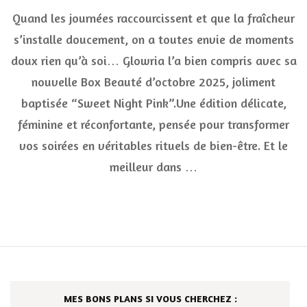
🌙
Quand les journées raccourcissent et que la fraîcheur
✨
Glowria
s’installe doucement, on a toutes envie de moments
“Sweet
doux rien qu’à soi… Glowria l’a bien compris avec sa
Night
Pink”
nouvelle Box Beauté d’octobre 2025, joliment
–
La
baptisée “Sweet Night Pink”.Une édition délicate,
box
féminine et réconfortante, pensée pour transformer
cocooning
qui
vos soirées en véritables rituels de bien-être. Et le
sublime
meilleur dans …
vos
soirées
d’octobre
MES BONS PLANS SI VOUS CHERCHEZ :