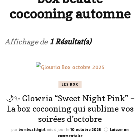
cocooning automne
Affichage de
1 Résultat(s)
LES BOX
🌙✨ Glowria “Sweet Night Pink” –
La box cocooning qui sublime vos
soirées d’octobre
par
bombastikgirl
mis à jour le
10 octobre 2025
Laisser un
sur
commentaire