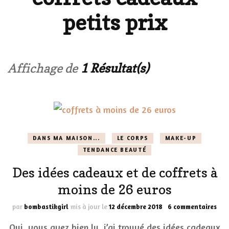
petits prix
Affichage de
1 Résultat(s)
DANS MA MAISON...
LE CORPS
MAKE-UP
TENDANCE BEAUTÉ
Des idées cadeaux et de coffrets à
moins de 26 euros
sur
par
bombastikgirl
mis à jour le
12 décembre 2018
6 commentaires
Des
Oui, vous avez bien lu, j’ai trouvé des idées cadeaux
idé