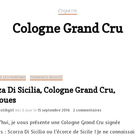
Les chaussures
Politique de
ÉTIQUETTE
Les gels-douche
confidentialit
Cologne Grand Cru
Mes looks
Les déos
Les accessoires
La lingerie
ME LES PARFUMS
TENDANCE BEAUTÉ
a Di Sicilia, Cologne Grand Cru,
oues
imple…
sur
stikgirl
mis à jour le
15 septembre 2016
2 commentaires
ien
Scorza
’hui, je vous présente une Cologne Grand Cru signée
Di
Sicilia,
 : Scorza Di Sicilia ou l’écorce de Sicile ! Je ne connaissai
Cologne