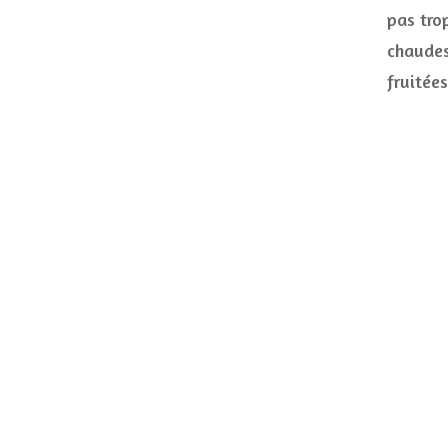
pas tro
chaudes
fruitée