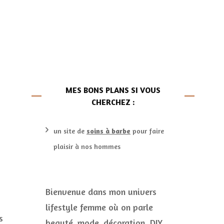
ailleurs…
é
Culture
séries
Déco Maison
Films
Les Vins
MES BONS PLANS SI VOUS
Playlist
CHERCHEZ :
DIY et cuisine
sucreries et autres
un site de
soins à barbe
pour faire
Mariage
petits plats…
plaisir à nos hommes
Les Calendriers de
L’Avent
Bienvenue dans mon univers
Vie pratique
lifestyle femme où on parle
s
beauté, mode, décoration, DIY,