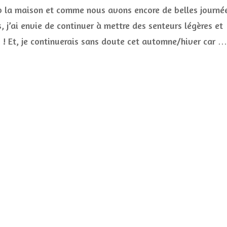
p la maison et comme nous avons encore de belles journé
Grand
Cru,
, j’ai envie de continuer à mettre des senteurs légères et
Berdoues
s ! Et, je continuerais sans doute cet automne/hiver car …