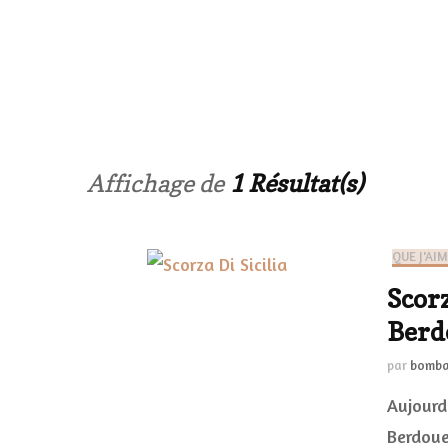
Le corps
Haul
Les ongles
Affichage de
1 Résultat(s)
Les parfums
Les cheveux
QUE J'AI
Make-up
Scorz
Berd
la vie plus s
par
bomba
accessoires b
Aujourd
pratiques
Berdoues