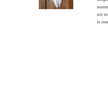
momen
est t
le ma