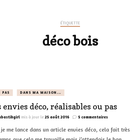
LES CHAUSSURES
POLITIQUE DE
LES GELS-DOUCHE
ÉTIQUETTE
CONFIDENTIALITÉ
MES LOOKS
déco bois
LES DÉOS
ES
LES ACCESSOIRES
FUMS
LA LINGERIE
VEUX
U PAS
DANS MA MAISON...
 envies déco, réalisables ou pas
LUS SIMPLE…
sur
bastikgirl
mis à jour le
25 août 2016
5 commentaires
RES BIEN
Mes
 je me lance dans un article envies déco, cela fait très
envies
ES
déco,
emps que cela me travaille mais j’attendais le bon