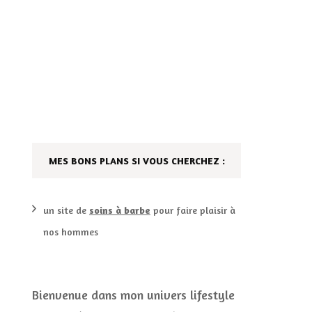
AILLEURS…
CULTURE
SÉRIES
DÉCO MAISON
FILMS
LES VINS
PLAYLIST
MES BONS PLANS SI VOUS CHERCHEZ :
DIY ET CUISINE
SUCRERIES ET AUTRES
MARIAGE
PETITS PLATS…
un site de
soins à barbe
pour faire plaisir à
nos hommes
LES CALENDRIERS DE
L’AVENT
VIE PRATIQUE
Bienvenue dans mon univers lifestyle