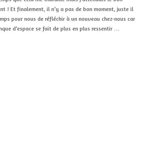
réalisables
t ! Et finalement, il n’y a pas de bon moment, juste il
ou
pas
emps pour nous de réfléchir à un nouveau chez-nous car
nque d’espace se fait de plus en plus ressentir …