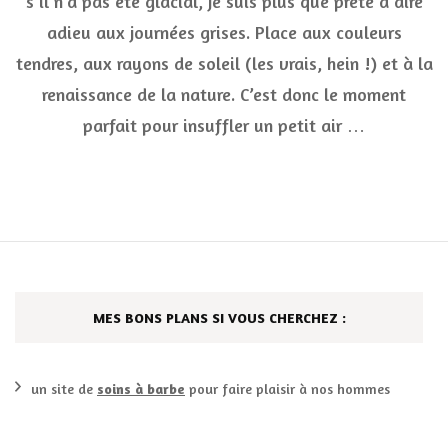
s’il n’a pas été glacial, je suis plus que prête à dire
d’ai
adieu aux journées grises. Place aux couleurs
frai
prin
tendres, aux rayons de soleil (les vrais, hein !) et à la
pou
la
renaissance de la nature. C’est donc le moment
déc
parfait pour insuffler un petit air …
!
MES BONS PLANS SI VOUS CHERCHEZ :
un site de
soins à barbe
pour faire plaisir à nos hommes