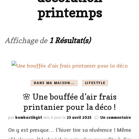
printemps
Affichage de
1 Résultat(s)
DANS MA MAISON...
LIFESTYLE
🌸 Une bouffée d’air frais
printanier pour la déco !
sur
par
bombastikgirl
mis à jour le
23 avril 2025
Un commentaire
🌸
On y est presque… l’hiver tire sa révérence ! Même
Une
bou