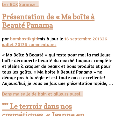
Les BOX
Surprise...
Présentation de « Ma boîte à
Beauté Panama
par
bombastikgirl
mis à jour le
18 septembre 2013
26
sur
juillet 2013
6 commentaires
Présentation
« Ma Boîte à Beauté » qui reste pour moi la meilleure
de
boîte découverte beauté du marché toujours complète
« Ma
et pleine à craquer de beaux et bons produits et pour
boîte
tous les goûts. « Ma boîte à Beauté Panama » ne
à
déroge pas à la règle et est toute aussi excellente!
Beauté
Aujourd’hui, je vous en fais une présentation rapide, …
Panama
Dans ma salle de bain et ailleurs aussi...
*** Le terroir dans nos
cosmétiques, « Jeanne en