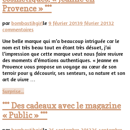
Provence » ***
par
bombastikgirl
le
9 février 2013
9 février 2013
2
sur
commentaires
***
Une belle marque qui m’a beaucoup intriguée car le
Le
nom est très beau tout en étant très désuet, j’ai
terroir
l’impression que cette marque veut nous faire revivre
dans
des moments d’émotions authentiques. « Jeanne en
nos
Provence vous propose un voyage au cœur de son
cosmétiques,
terroir pour y découvrir, ses senteurs, sa nature et son
« Jeanne
art de vivre …
en
Provence »
Surprise...
***
*** Des cadeaux avec le magazine
« Public » ***
par
bombastikgirl
le
26 septembre 2012
26 septembre