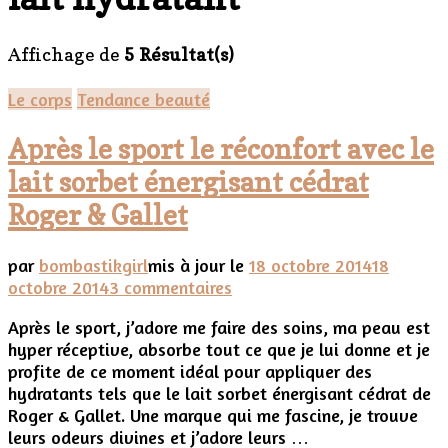
Affichage de
5 Résultat(s)
Le corps
Tendance beauté
Après le sport le réconfort avec le
lait sorbet énergisant cédrat
Roger & Gallet
par
bombastikgirl
mis à jour le
18 octobre 2014
18
sur
octobre 2014
3 commentaires
Après
Après le sport, j’adore me faire des soins, ma peau est
le
hyper réceptive, absorbe tout ce que je lui donne et je
sport
profite de ce moment idéal pour appliquer des
le
hydratants tels que le lait sorbet énergisant cédrat de
réconfort
Roger & Gallet. Une marque qui me fascine, je trouve
avec
leurs odeurs divines et j’adore leurs …
le