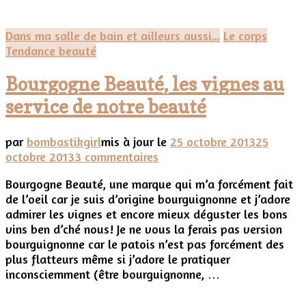
lait
sorbet
Dans ma salle de bain et ailleurs aussi...
Le corps
énergisant
Tendance beauté
cédrat
Roger
Bourgogne Beauté, les vignes au
&
Gallet
service de notre beauté
par
bombastikgirl
mis à jour le
25 octobre 2013
25
sur
octobre 2013
3 commentaires
Bourgogne
Bourgogne Beauté, une marque qui m’a forcément fait
Beauté,
de l’oeil car je suis d’origine bourguignonne et j’adore
les
admirer les vignes et encore mieux déguster les bons
vignes
vins ben d’ché nous! Je ne vous la ferais pas version
au
bourguignonne car le patois n’est pas forcément des
service
plus flatteurs même si j’adore le pratiquer
de
inconsciemment (être bourguignonne, …
notre
beauté