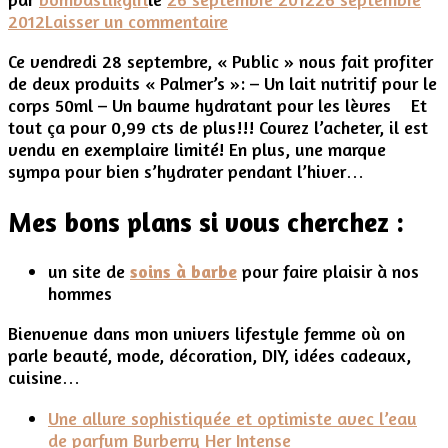
sur
2012
Laisser un commentaire
***
Ce vendredi 28 septembre, « Public » nous fait profiter
Des
de deux produits « Palmer’s »: – Un lait nutritif pour le
cadeaux
corps 50ml – Un baume hydratant pour les lèvres Et
avec
tout ça pour 0,99 cts de plus!!! Courez l’acheter, il est
le
vendu en exemplaire limité! En plus, une marque
magazine
sympa pour bien s’hydrater pendant l’hiver…
« Public »
***
Mes bons plans si vous cherchez :
un site de
soins à barbe
pour faire plaisir à nos
hommes
Bienvenue dans mon univers lifestyle femme où on
parle beauté, mode, décoration, DIY, idées cadeaux,
cuisine…
Une allure sophistiquée et optimiste avec l’eau
de parfum Burberry Her Intense