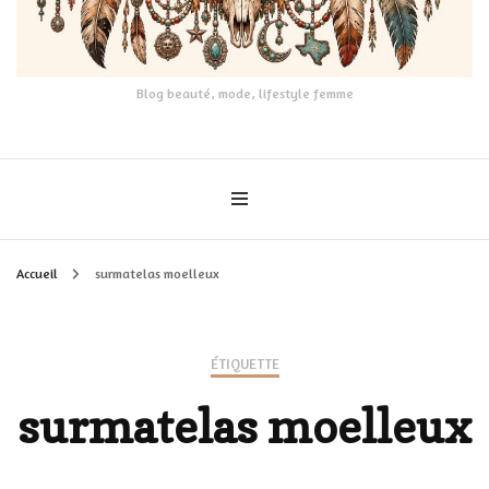
Blog beauté, mode, lifestyle femme
Accueil
surmatelas moelleux
ÉTIQUETTE
surmatelas moelleux