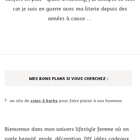
Neor
car je suis en guerre avec ma literie depuis des
années à cause …
MES BONS PLANS SI VOUS CHERCHEZ :
un site de
soins à barbe
pour faire plaisir à nos hommes
Bienvenue dans mon univers lifestyle femme où on
parle beauté, mode, décoration, DIY, idées cadeaux,