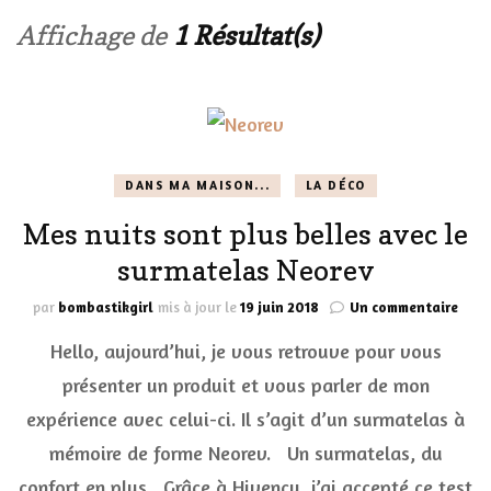
Affichage de
1 Résultat(s)
DANS MA MAISON...
LA DÉCO
Mes nuits sont plus belles avec le
surmatelas Neorev
sur
par
bombastikgirl
mis à jour le
19 juin 2018
Un commentaire
Mes
Hello, aujourd’hui, je vous retrouve pour vous
nuit
sont
présenter un produit et vous parler de mon
plus
expérience avec celui-ci. Il s’agit d’un surmatelas à
bell
avec
mémoire de forme Neorev. Un surmatelas, du
le
surm
confort en plus Grâce à Hivency, j’ai accepté ce test