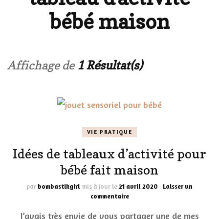
bébé maison
Affichage de
1 Résultat(s)
VIE PRATIQUE
Idées de tableaux d’activité pour
bébé fait maison
par
bombastikgirl
mis à jour le
21 avril 2020
Laisser un
sur
commentaire
Idées
J’avais très envie de vous partager une de mes
de