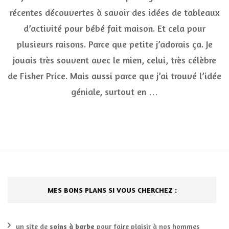
tableaux
récentes découvertes à savoir des idées de tableaux
d’activité
d’activité pour bébé fait maison. Et cela pour
pour
bébé
plusieurs raisons. Parce que petite j’adorais ça. Je
fait
maison
jouais très souvent avec le mien, celui, très célèbre
de Fisher Price. Mais aussi parce que j’ai trouvé l’idée
géniale, surtout en …
MES BONS PLANS SI VOUS CHERCHEZ :
un site de
soins à barbe
pour faire plaisir à nos hommes