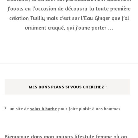
Ging
Twil
J’avais eu l’occasion de découvrir la toute première
d’He
création Twilly mais c’est sur l’Eau Ginger que j’ai
vraiment craqué, qui j’aime porter …
MES BONS PLANS SI VOUS CHERCHEZ :
un site de
soins à barbe
pour faire plaisir à nos hommes
Bienvenue dans mon univers lifestyle femme où on