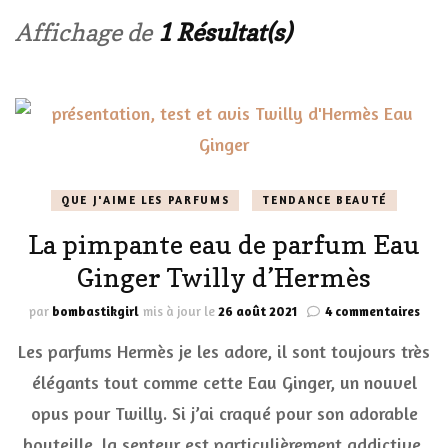
Affichage de
1 Résultat(s)
QUE J'AIME LES PARFUMS
TENDANCE BEAUTÉ
La pimpante eau de parfum Eau
Ginger Twilly d’Hermès
sur
par
bombastikgirl
mis à jour le
26 août 2021
4 commentaires
La
Les parfums Hermès je les adore, il sont toujours très
pimp
eau
élégants tout comme cette Eau Ginger, un nouvel
de
opus pour Twilly. Si j’ai craqué pour son adorable
par
Eau
bouteille, la senteur est particulièrement addictive.