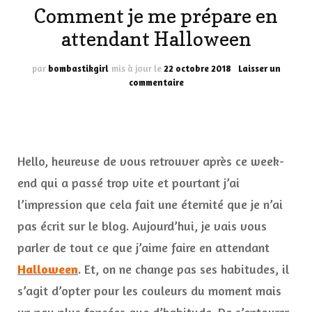
Comment je me prépare en
attendant Halloween
par
bombastikgirl
mis à jour le
22 octobre 2018
Laisser un
sur
commentaire
Comment
je
me
prépare
en
Hello, heureuse de vous retrouver après ce week-
attendant
Halloween
end qui a passé trop vite et pourtant j’ai
l’impression que cela fait une éternité que je n’ai
pas écrit sur le blog. Aujourd’hui, je vais vous
parler de tout ce que j’aime faire en attendant
Halloween
. Et, on ne change pas ses habitudes, il
s’agit d’opter pour les couleurs du moment mais