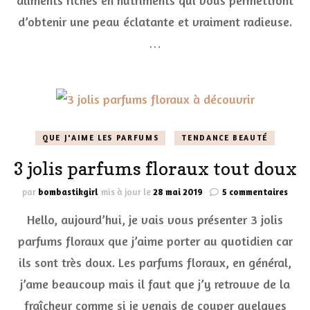
aliments riches en nutriments qui vous permettront
d’obtenir une peau éclatante et vraiment radieuse.
…
QUE J'AIME LES PARFUMS
TENDANCE BEAUTÉ
3 jolis parfums floraux tout doux
sur
par
bombastikgirl
mis à jour le
28 mai 2019
5 commentaires
3
Hello, aujourd’hui, je vais vous présenter 3 jolis
jolis
parf
parfums floraux que j’aime porter au quotidien car
flor
ils sont très doux. Les parfums floraux, en général,
tout
doux
j’ame beaucoup mais il faut que j’y retrouve de la
fraîcheur comme si je venais de couper quelques