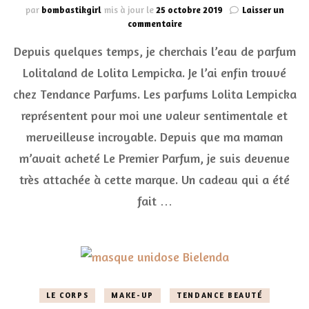
par
bombastikgirl
mis à jour le
25 octobre 2019
Laisser un
sur
commentaire
L’univers
Depuis quelques temps, je cherchais l’eau de parfum
merveilleux
de
Lolitaland de Lolita Lempicka. Je l’ai enfin trouvé
l’eau
chez Tendance Parfums. Les parfums Lolita Lempicka
de
parfum
représentent pour moi une valeur sentimentale et
Lolitaland
Lolita
merveilleuse incroyable. Depuis que ma maman
Lempicka
m’avait acheté Le Premier Parfum, je suis devenue
très attachée à cette marque. Un cadeau qui a été
fait …
LE CORPS
MAKE-UP
TENDANCE BEAUTÉ