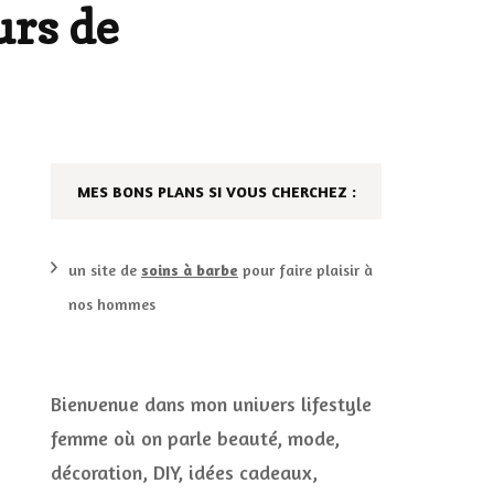
urs de
DÉCO MAISON
FILMS
LES VINS
PLAYLIST
DIY ET CUISINE
SUCRERIES ET AUTRES
MES BONS PLANS SI VOUS CHERCHEZ :
MARIAGE
PETITS PLATS…
LES CALENDRIERS DE
un site de
soins à barbe
pour faire plaisir à
L’AVENT
nos hommes
VIE PRATIQUE
Bienvenue dans mon univers lifestyle
CONCOURS
JEUX CONCOURS OUVERT
femme où on parle beauté, mode,
décoration, DIY, idées cadeaux,