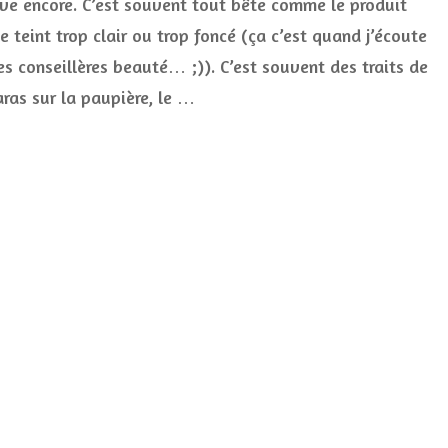
ive encore. C’est souvent tout bête comme le produit
des
erreurs
e teint trop clair ou trop foncé (ça c’est quand j’écoute
de
maquilla
es conseillères beauté… ;)). C’est souvent des traits de
ras sur la paupière, le …