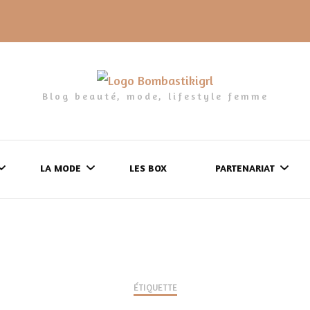
Blog beauté, mode, lifestyle femme
LA MODE
LES BOX
PARTENARIAT
LES FRINGUES
FORMULAIRE DE 
LES CHAUSSURES
POLITIQUE DE
LES GELS-DOUCHE
ÉTIQUETTE
CONFIDENTIALITÉ
MES LOOKS