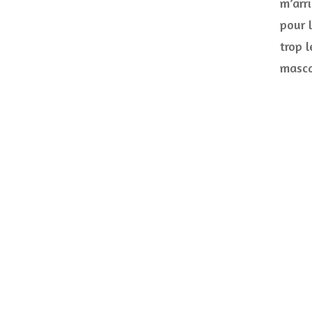
m’arr
pour l
trop l
masca