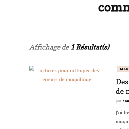
comme
LES ONGL
LES PAR
LES CHE
Affichage de
1 Résultat(s)
MAKE-UP
MAK
LA VIE P
Des
ACCESSOI
de 
PRATIQU
par
bom
J’ai b
maqui