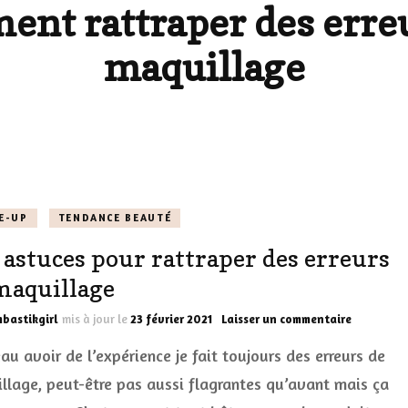
nt rattraper des erre
LES DÉOS
ES
LES ACCESSOIRES
maquillage
FUMS
LA LINGERIE
VEUX
E-UP
TENDANCE BEAUTÉ
LUS SIMPLE…
 astuces pour rattraper des erreurs
RES BIEN
maquillage
ES
sur
bastikgirl
mis à jour le
23 février 2021
Laisser un commentaire
Des
eau avoir de l’expérience je fait toujours des erreurs de
astuces
pour
llage, peut-être pas aussi flagrantes qu’avant mais ça
rattraper