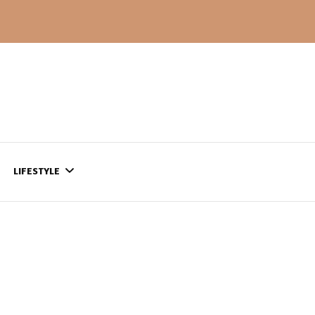
LIFESTYLE
CONTACT
CE QUI SE PASSE
AILLEURS…
CULTURE
SÉRIES