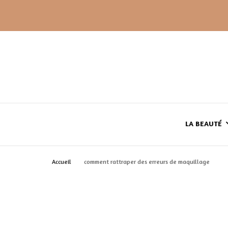
LA BEAUTÉ
Accueil
comment rattraper des erreurs de maquillage
LE TEINT
LE CORPS
HAUL