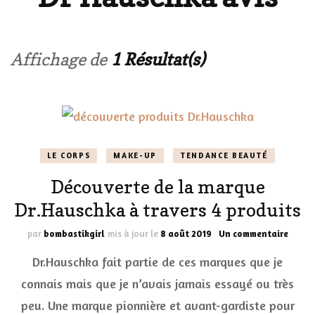
Affichage de
1 Résultat(s)
LE CORPS
MAKE-UP
TENDANCE BEAUTÉ
Découverte de la marque
Dr.Hauschka à travers 4 produits
sur
par
bombastikgirl
mis à jour le
8 août 2019
Un commentaire
Décou
Dr.Hauschka fait partie de ces marques que je
de
la
connais mais que je n’avais jamais essayé ou très
marqu
peu. Une marque pionnière et avant-gardiste pour
Dr.Ha