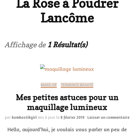
La Rose à Poudrer
Lancôme
Affichage de
1 Résultat(s)
MAKE-UP
TENDANCE BEAUTÉ
Mes petites astuces pour un
maquillage lumineux
su
par
bombastikgirl
mis à jour le
8 février 2019
Laisser un commentaire
Me
Hello, aujourd’hui, je voulais vous parler un peu de
pe