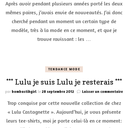
Après avoir pendant plusieurs années porté les deux
style
:
mêmes paires, j’avais envie de nouveautés. J’ai donc
Pola
by
cherché pendant un moment un certain type de
Opal
modèle, très à la mode en ce moment, et que je
trouve ravissant : les …
TENDANCE MODE
*** Lulu je suis Lulu je resterais ***
sur
par
bombastikgirl
le
28 septembre 2012
Laisser un commentaire
***
Trop conquise par cette nouvelle collection de chez
Lu
je
« Lulu Castagnette ». Aujourd’hui, je vous présente
sui
leurs tee-shirts, moi je porte celui-là en ce moment:
Lu
je