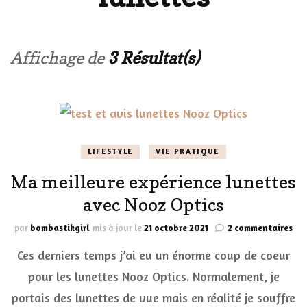
Affichage de
3 Résultat(s)
LIFESTYLE
VIE PRATIQUE
Ma meilleure expérience lunettes
avec Nooz Optics
sur
par
bombastikgirl
mis à jour le
21 octobre 2021
2 commentaires
Ma
Ces derniers temps j’ai eu un énorme coup de coeur
mei
exp
pour les lunettes Nooz Optics. Normalement, je
lun
portais des lunettes de vue mais en réalité je souffre
ave