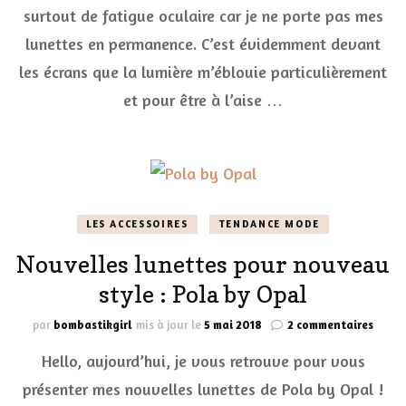
No
surtout de fatigue oculaire car je ne porte pas mes
Opt
lunettes en permanence. C’est évidemment devant
les écrans que la lumière m’éblouie particulièrement
et pour être à l’aise …
LES ACCESSOIRES
TENDANCE MODE
Nouvelles lunettes pour nouveau
style : Pola by Opal
sur
par
bombastikgirl
mis à jour le
5 mai 2018
2 commentaires
Nouve
Hello, aujourd’hui, je vous retrouve pour vous
lunet
pour
présenter mes nouvelles lunettes de Pola by Opal !
nouv