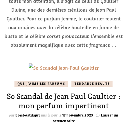
toute mon attention, il s’agit de celui de Gaultier
cadeau
Divine, une des dernières créations de Jean Paul
doré
Gaultier
Gaultier. Pour ce parfum femme, le couturier revient
Divine
Jean
aux origines avec la célèbre bouteille en forme de
Paul
buste et le célèbre corset provocateur. L’ensemble est
Gaultier
absolument magnifique avec cette fragrance …
QUE J'AIME LES PARFUMS
TENDANCE BEAUTÉ
So Scandal de Jean Paul Gaultier :
mon parfum impertinent
par
bombastikgirl
mis à jour le
17 novembre 2023
Laisser un
sur
commentaire
So