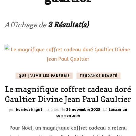
Affichage de
3 Résultat(s)
QUE J'AIME LES PARFUMS
TENDANCE BEAUTÉ
Le magnifique coffret cadeau doré
Gaultier Divine Jean Paul Gaultier
par
bombastikgirl
mis à jour le
26 novembre 2023
Laisser un
sur
commentaire
Le
Pour Noël, un magnifique coffret cadeau a retenu
magnifique
coffret