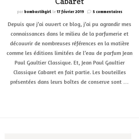
Cabaret
sur
par
bombastikgirl
le
17 février 2019
5 commentaires
Quand
Depuis que j’ai ouvert ce blog, j’ai pu agrandir mes
le
parfum
connaissances dans le milieu de la parfumerie et
Jean
découvrir de nombreuses références en la matière
Paul
Gaultier
comme les éditions limitées de l’eau de parfum Jean
Classiqu
devient
Paul Gaultier Classique. Et, Jean Paul Gaultier
Cabaret
Classique Cabaret en fait partie. Les bouteilles
présentées dans leurs boîtes de conserve sont …