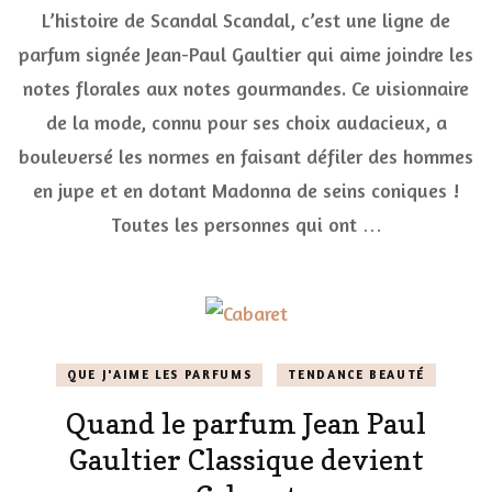
L’histoire de Scandal Scandal, c’est une ligne de
Scandal
de
parfum signée Jean-Paul Gaultier qui aime joindre les
Jean
notes florales aux notes gourmandes. Ce visionnaire
Paul
Gaultier
de la mode, connu pour ses choix audacieux, a
:
mon
bouleversé les normes en faisant défiler des hommes
parfum
en jupe et en dotant Madonna de seins coniques !
impertinent
Toutes les personnes qui ont …
QUE J'AIME LES PARFUMS
TENDANCE BEAUTÉ
Quand le parfum Jean Paul
Gaultier Classique devient