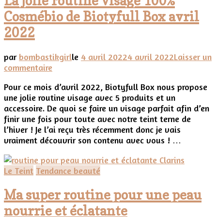
La jolie routine visage 100%
mousse
Helena
Cosmébio de Biotyfull Box avril
Rubinstein
2022
par
bombastikgirl
le
4 avril 2022
4 avril 2022
Laisser un
sur
commentaire
La
Pour ce mois d’avril 2022, Biotyfull Box nous propose
jolie
une jolie routine visage avec 5 produits et un
routine
accessoire. De quoi se faire un visage parfait afin d’en
visage
finir une fois pour toute avec notre teint terne de
100%
l’hiver ! Je l’ai reçu très récemment donc je vais
Cosmébio
vraiment découvrir son contenu avec vous ! …
de
Biotyfull
Box
Le Teint
Tendance beauté
avril
2022
Ma super routine pour une peau
nourrie et éclatante