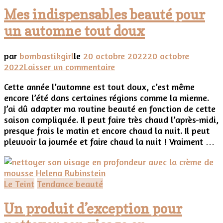
Mes indispensables beauté pour
un automne tout doux
par
bombastikgirl
le
20 octobre 2022
20 octobre
sur
2022
Laisser un commentaire
Mes
Cette année l’automne est tout doux, c’est même
indispensables
encore l’été dans certaines régions comme la mienne.
beauté
J’ai dû adapter ma routine beauté en fonction de cette
pour
saison compliquée. Il peut faire très chaud l’après-midi,
un
presque frais le matin et encore chaud la nuit. Il peut
automne
pleuvoir la journée et faire chaud la nuit ! Vraiment …
tout
doux
Le Teint
Tendance beauté
Un produit d’exception pour