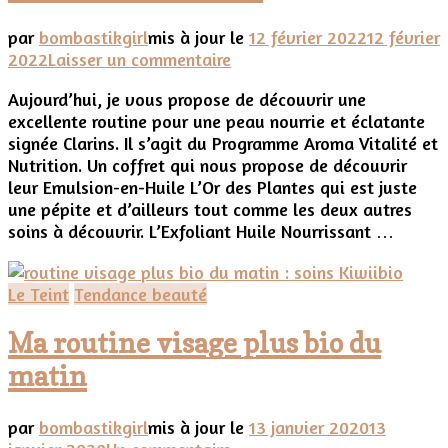
par
bombastikgirl
mis à jour le
12 février 2022
12 février
sur
2022
Laisser un commentaire
Ma
Aujourd’hui, je vous propose de découvrir une
super
excellente routine pour une peau nourrie et éclatante
routine
signée Clarins. Il s’agit du Programme Aroma Vitalité et
pour
Nutrition. Un coffret qui nous propose de découvrir
une
leur Emulsion-en-Huile L’Or des Plantes qui est juste
peau
une pépite et d’ailleurs tout comme les deux autres
nourrie
soins à découvrir. L’Exfoliant Huile Nourrissant …
et
éclatante
Le Teint
Tendance beauté
Ma routine visage plus bio du
matin
par
bombastikgirl
mis à jour le
13 janvier 2020
13
sur