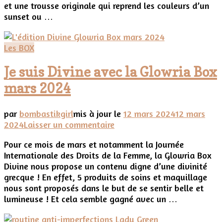
et une trousse originale qui reprend les couleurs d’un
Box
sunset ou …
et
Nuxe
pour
Les BOX
l’édition
mai
Je suis Divine avec la Glowria Box
2024
mars 2024
par
bombastikgirl
mis à jour le
12 mars 2024
12 mars
sur
2024
Laisser un commentaire
Je
Pour ce mois de mars et notamment la Journée
suis
Internationale des Droits de la Femme, la Glowria Box
Divine
Divine nous propose un contenu digne d’une divinité
avec
grecque ! En effet, 5 produits de soins et maquillage
la
nous sont proposés dans le but de se sentir belle et
Glowria
lumineuse ! Et cela semble gagné avec un …
Box
mars
2024