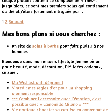
chaque produit contient Le Complexe de 4 Thés®.
:
Jusqu’alors, ce sont mes premiers soins qui contiennent
ma
du thé et j’étais fortement intriguée par …
superbe
routine
Pagination
Page
Page
1
2
Suivant
démaquillage
Thémaé
des
Mes bons plans si vous cherchez :
publications
un site de
soins à barbe
pour faire plaisir à nos
hommes
Bienvenue dans mon univers lifestyle femme où on
parle beauté, mode, décoration, DIY, idées cadeaux,
cuisine…
Ma Wishlist anti déprime !
Vinted : mes règles d’or pour un shopping
vraiment responsable
*** Combiner l’accessoire avec l’émotion, c’est
possible avec « Camomilla Milano » ***
Vie pratique : booster sa carrière en apprenant de