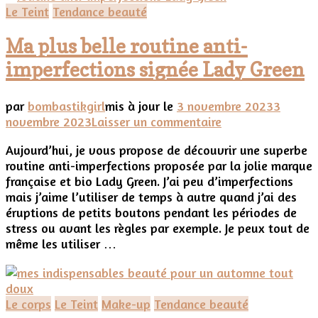
Le Teint
Tendance beauté
Ma plus belle routine anti-
imperfections signée Lady Green
par
bombastikgirl
mis à jour le
3 novembre 2023
3
sur
novembre 2023
Laisser un commentaire
Ma
Aujourd’hui, je vous propose de découvrir une superbe
plus
routine anti-imperfections proposée par la jolie marque
belle
française et bio Lady Green. J’ai peu d’imperfections
routine
mais j’aime l’utiliser de temps à autre quand j’ai des
anti-
éruptions de petits boutons pendant les périodes de
imperfections
stress ou avant les règles par exemple. Je peux tout de
signée
même les utiliser …
Lady
Green
Le corps
Le Teint
Make-up
Tendance beauté