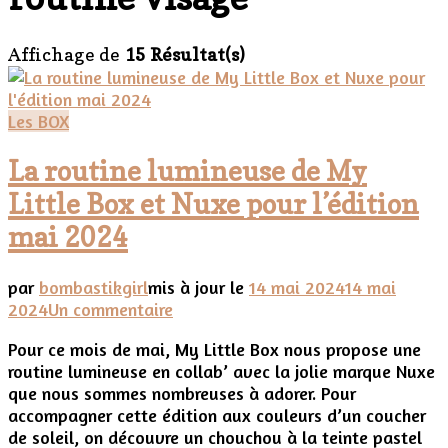
Affichage de
15 Résultat(s)
Les BOX
La routine lumineuse de My
Little Box et Nuxe pour l’édition
mai 2024
par
bombastikgirl
mis à jour le
14 mai 2024
14 mai
sur
2024
Un commentaire
La
Pour ce mois de mai, My Little Box nous propose une
routine
routine lumineuse en collab’ avec la jolie marque Nuxe
lumineuse
que nous sommes nombreuses à adorer. Pour
de
accompagner cette édition aux couleurs d’un coucher
My
de soleil, on découvre un chouchou à la teinte pastel
Little