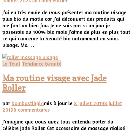
janvier 2020
Un commentaire
Ma
J’ai eu très envie de vous présenter ma routine visage
routine
plus bio du matin car j’ai découvert des produits qui
visage
me font un bien fou. Je ne sais pas si un jour je
plus
passerais au 100% bio mais j’aime de plus en plus tout
bio
ce qui concerne la beauté bio notamment en soins
du
visage. Ma …
matin
Le Teint
Tendance beauté
Ma routine visage avec Jade
Roller
par
bombastikgirl
mis à jour le
8 juillet 2019
8 juillet
sur
2019
8 commentaires
Ma
J’imagine que vous avez tous entendu parler du
routine
célèbre Jade Roller. Cet accessoire de massage réalisé
visage