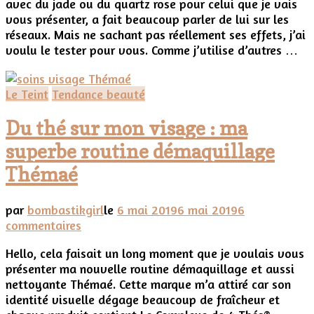
avec du jade ou du quartz rose pour celui que je vais
avec
vous présenter, a fait beaucoup parler de lui sur les
Jade
réseaux. Mais ne sachant pas réellement ses effets, j’ai
Roller
voulu le tester pour vous. Comme j’utilise d’autres …
Le Teint
Tendance beauté
Du thé sur mon visage : ma
superbe routine démaquillage
Thémaé
par
bombastikgirl
le
6 mai 2019
6 mai 2019
6
sur
commentaires
Du
Hello, cela faisait un long moment que je voulais vous
thé
présenter ma nouvelle routine démaquillage et aussi
sur
nettoyante Thémaé. Cette marque m’a attiré car son
mon
identité visuelle dégage beaucoup de fraîcheur et
visage