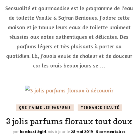
Se
Sensualité et gourmandise est le programme de l’eau
et
go
de toilette Vanille & Safran Berdoues. J’adore cette
av
maison et je trouve leurs eaux de toilette vraiment
l’
de
réussies aux notes authentiques et délicates. Des
to
Va
parfums légers et très plaisants à porter au
&
quotidien. Là, j’avais envie de chaleur et de douceur
Sa
Be
car les vrais beaux jours se …
QUE J'AIME LES PARFUMS
TENDANCE BEAUTÉ
3 jolis parfums floraux tout doux
sur
par
bombastikgirl
mis à jour le
28 mai 2019
5 commentaires
3