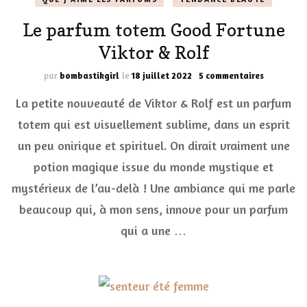
Le parfum totem Good Fortune
Viktor & Rolf
sur
par
bombastikgirl
le
18 juillet 2022
5 commentaires
Le
La petite nouveauté de Viktor & Rolf est un parfum
parfum
totem
totem qui est visuellement sublime, dans un esprit
Good
un peu onirique et spirituel. On dirait vraiment une
Fortune
Viktor
potion magique issue du monde mystique et
&
Rolf
mystérieux de l’au-delà ! Une ambiance qui me parle
beaucoup qui, à mon sens, innove pour un parfum
qui a une …