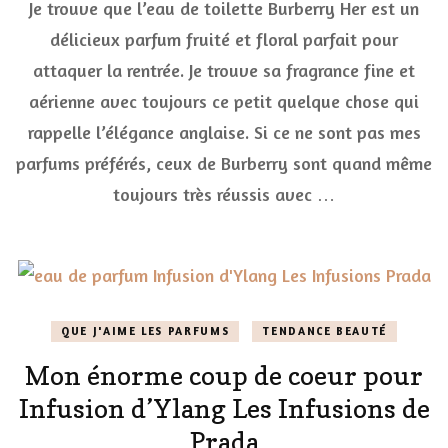
Je trouve que l’eau de toilette Burberry Her est un
délicieux
parfum
délicieux parfum fruité et floral parfait pour
fruité
attaquer la rentrée. Je trouve sa fragrance fine et
pour
attaquer
aérienne avec toujours ce petit quelque chose qui
la
rentrée
rappelle l’élégance anglaise. Si ce ne sont pas mes
avec
parfums préférés, ceux de Burberry sont quand même
Burberry
Her
toujours très réussis avec …
version
eau
de
toilette
QUE J'AIME LES PARFUMS
TENDANCE BEAUTÉ
Mon énorme coup de coeur pour
Infusion d’Ylang Les Infusions de
Prada