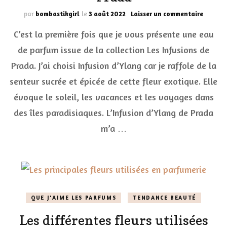
sur
par
bombastikgirl
le
3 août 2022
Laisser un commentaire
Mon
C’est la première fois que je vous présente une eau
énorme
coup
de parfum issue de la collection Les Infusions de
de
Prada. J’ai choisi Infusion d’Ylang car je raffole de la
coeur
pour
senteur sucrée et épicée de cette fleur exotique. Elle
Infusio
d’Ylan
évoque le soleil, les vacances et les voyages dans
Les
des îles paradisiaques. L’Infusion d’Ylang de Prada
Infusio
de
m’a …
Prada
QUE J'AIME LES PARFUMS
TENDANCE BEAUTÉ
Les différentes fleurs utilisées