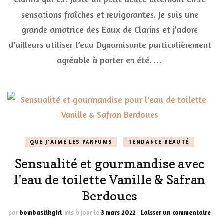
piquant
sensations fraîches et revigorantes. Je suis une
pour
l’Eau
grande amatrice des Eaux de Clarins et j’adore
Extraord
d’ailleurs utiliser l’eau Dynamisante particulièrement
Clarins
agréable à porter en été. …
QUE J'AIME LES PARFUMS
TENDANCE BEAUTÉ
Sensualité et gourmandise avec
l’eau de toilette Vanille & Safran
Berdoues
su
par
bombastikgirl
mis à jour le
3 mars 2022
Laisser un commentaire