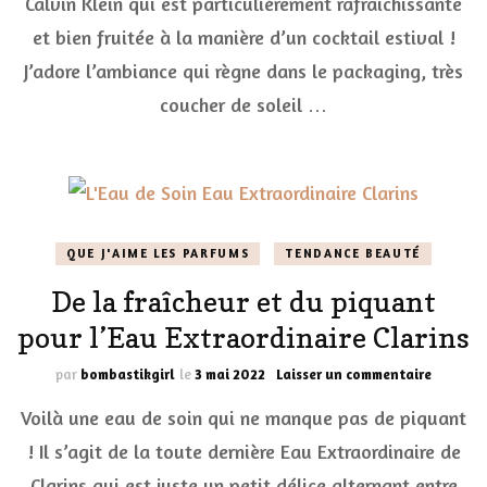
Calvin Klein qui est particulièrement rafraîchissante
One
Summer
et bien fruitée à la manière d’un cocktail estival !
Daze
J’adore l’ambiance qui règne dans le packaging, très
Calvin
Klein
coucher de soleil …
(édition
limitée
2022)
QUE J'AIME LES PARFUMS
TENDANCE BEAUTÉ
De la fraîcheur et du piquant
pour l’Eau Extraordinaire Clarins
sur
par
bombastikgirl
le
3 mai 2022
Laisser un commentaire
De
Voilà une eau de soin qui ne manque pas de piquant
la
fraîcheu
! Il s’agit de la toute dernière Eau Extraordinaire de
et
Clarins qui est juste un petit délice alternant entre
du