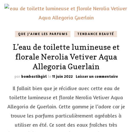
QUE J'AIME LES PARFUMS
TENDANCE BEAUTÉ
L’eau de toilette lumineuse et
florale Nerolia Vetiver Aqua
Allegoria Guerlain
sur
par
bombastikgirl
le
11 juin 2022
Laisser un commentaire
L’eau
Il fallait bien que je récidive avec cette eau de
de
toilette
toilette lumineuse et florale Nerolia Vetiver Aqua
lumineu
Allegoria de Guerlain. Cette gamme je l’adore car je
et
florale
trouve les parfums particulièrement agréables à
Nerolia
Vetiver
utiliser en été. Ce sont des eaux fraîches très
Aqua