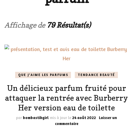
Affichage de
79 Résultat(s)
QUE J'AIME LES PARFUMS
TENDANCE BEAUTÉ
Un délicieux parfum fruité pour
attaquer la rentrée avec Burberry
Her version eau de toilette
par
bombastikgirl
mis à jour le
24 août 2022
Laisser un
sur
commentaire
Un