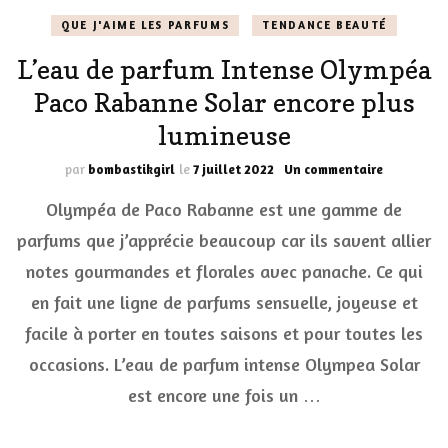
QUE J'AIME LES PARFUMS
TENDANCE BEAUTÉ
L’eau de parfum Intense Olympéa
Paco Rabanne Solar encore plus
lumineuse
sur
par
bombastikgirl
le
7 juillet 2022
Un commentaire
L’eau
Olympéa de Paco Rabanne est une gamme de
de
parfum
parfums que j’apprécie beaucoup car ils savent allier
Intense
notes gourmandes et florales avec panache. Ce qui
Olympéa
Paco
en fait une ligne de parfums sensuelle, joyeuse et
Rabanne
Solar
facile à porter en toutes saisons et pour toutes les
encore
occasions. L’eau de parfum intense Olympea Solar
plus
lumineuse
est encore une fois un …