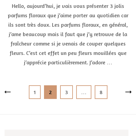
Hello, aujourd’hui, je vais vous présenter 3 jolis
jolis
parfu
parfums floraux que j’aime porter au quotidien car
florau
ils sont très doux. Les parfums floraux, en général,
tout
doux
j’ame beaucoup mais il faut que j’y retrouve de la
fraîcheur comme si je venais de couper quelques
fleurs. C’est cet effet un peu fleurs mouillées que
j’apprécie particulièrement. J’adore …
Pagination
Page
Page
Page
Page
1
2
3
…
8
des
publications