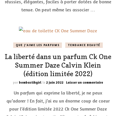
réussies, élégantes, faciles à porter dotées de bonne
Allegor
Guerlai
tenue. On peut même les associer …
QUE J'AIME LES PARFUMS
TENDANCE BEAUTÉ
La liberté dans un parfum Ck One
Summer Daze Calvin Klein
(édition limitée 2022)
sur
par
bombastikgirl
le
2 juin 2022
Laisser un commentaire
La
Un parfum qui exprime la liberté, je ne peux
liberté
dans
qu’adorer ! En fait, j’ai eu un énorme coup de coeur
un
pour l’édition limitée 2022 Ck One Summer Daze
parfum
Ck